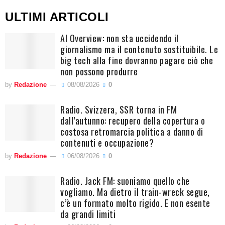
ULTIMI ARTICOLI
AI Overview: non sta uccidendo il
giornalismo ma il contenuto sostituibile. Le
big tech alla fine dovranno pagare ciò che
non possono produrre
by
Redazione
08/08/2026
0
Radio. Svizzera, SSR torna in FM
dall’autunno: recupero della copertura o
costosa retromarcia politica a danno di
contenuti e occupazione?
by
Redazione
06/08/2026
0
Radio. Jack FM: suoniamo quello che
vogliamo. Ma dietro il train-wreck segue,
c’è un formato molto rigido. E non esente
da grandi limiti