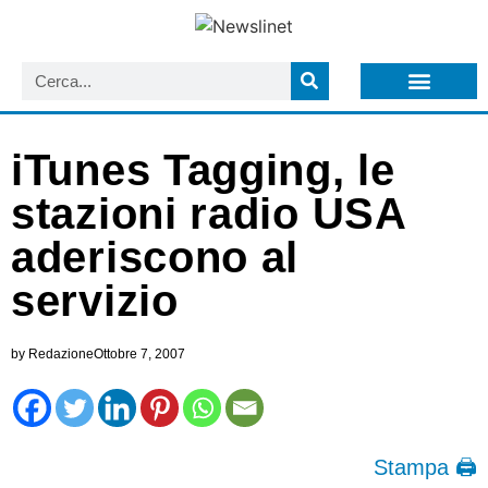
LISTA NEWSLETTER E CIRCOLARI SIT
ARCHIVIO S.I.T.
iTunes Tagging, le
stazioni radio USA
aderiscono al
servizio
by
Redazione
Ottobre 7, 2007
Stampa 🖨