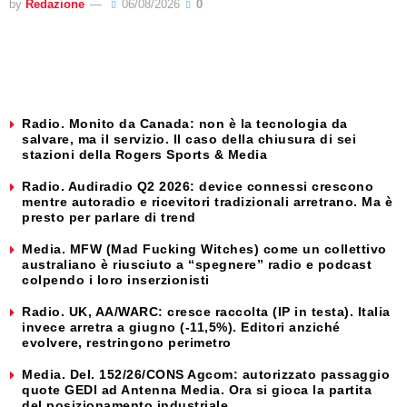
by
Redazione
06/08/2026
0
Radio. Monito da Canada: non è la tecnologia da
salvare, ma il servizio. Il caso della chiusura di sei
stazioni della Rogers Sports & Media
Radio. Audiradio Q2 2026: device connessi crescono
mentre autoradio e ricevitori tradizionali arretrano. Ma è
presto per parlare di trend
Media. MFW (Mad Fucking Witches) come un collettivo
australiano è riusciuto a “spegnere” radio e podcast
colpendo i loro inserzionisti
Radio. UK, AA/WARC: cresce raccolta (IP in testa). Italia
invece arretra a giugno (-11,5%). Editori anziché
evolvere, restringono perimetro
Media. Del. 152/26/CONS Agcom: autorizzato passaggio
quote GEDI ad Antenna Media. Ora si gioca la partita
del posizionamento industriale