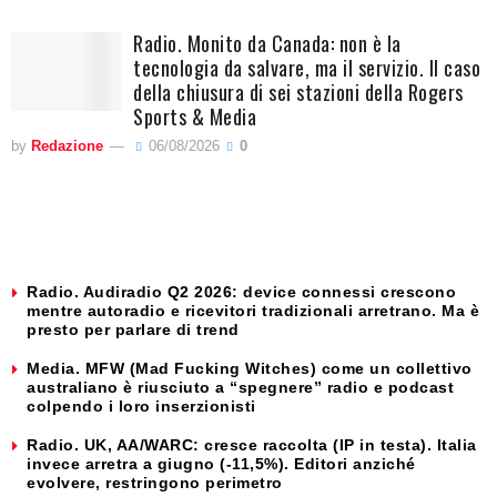
Radio. Monito da Canada: non è la
tecnologia da salvare, ma il servizio. Il caso
della chiusura di sei stazioni della Rogers
Sports & Media
by
Redazione
06/08/2026
0
Radio. Audiradio Q2 2026: device connessi crescono
mentre autoradio e ricevitori tradizionali arretrano. Ma è
presto per parlare di trend
Media. MFW (Mad Fucking Witches) come un collettivo
australiano è riusciuto a “spegnere” radio e podcast
colpendo i loro inserzionisti
Radio. UK, AA/WARC: cresce raccolta (IP in testa). Italia
invece arretra a giugno (-11,5%). Editori anziché
evolvere, restringono perimetro