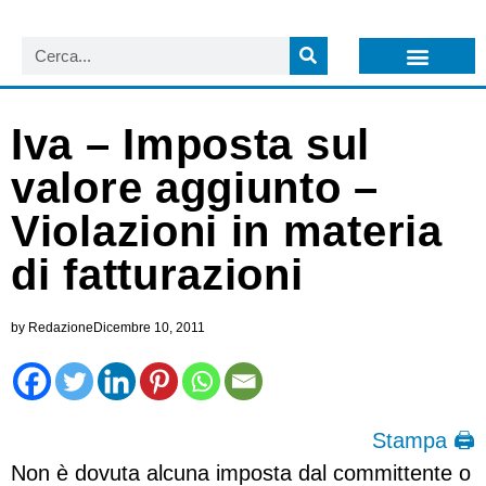
LISTA NEWSLETTER E CIRCOLARI SIT
ARCHIVIO S.I.T.
Iva – Imposta sul
valore aggiunto –
Violazioni in materia
di fatturazioni
by
Redazione
Dicembre 10, 2011
Stampa 🖨
Non è dovuta alcuna imposta dal committente o