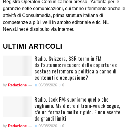
Registro Operatori Comunicazioni presso l’Autorità per le
garanzie nelle comunicazioni, cui fanno riferimento anche le
attività di Consultmedia, prima struttura italiana di
competenze a più livelli in ambito editoriale e tlc. NL
NewsLinet è distribuito via Internet.
ULTIMI ARTICOLI
Radio. Svizzera, SSR torna in FM
dall’autunno: recupero della copertura o
costosa retromarcia politica a danno di
contenuti e occupazione?
by
Redazione
06/08/2026
0
Radio. Jack FM: suoniamo quello che
vogliamo. Ma dietro il train-wreck segue,
c’è un formato molto rigido. E non esente
da grandi limiti
by
Redazione
06/08/2026
0