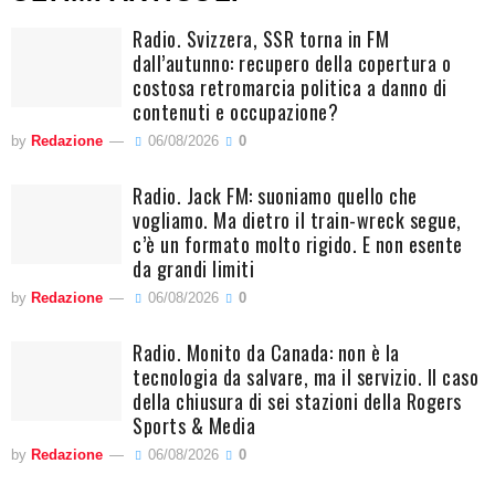
Radio. Svizzera, SSR torna in FM
dall’autunno: recupero della copertura o
costosa retromarcia politica a danno di
contenuti e occupazione?
by
Redazione
06/08/2026
0
Radio. Jack FM: suoniamo quello che
vogliamo. Ma dietro il train-wreck segue,
c’è un formato molto rigido. E non esente
da grandi limiti
by
Redazione
06/08/2026
0
Radio. Monito da Canada: non è la
tecnologia da salvare, ma il servizio. Il caso
della chiusura di sei stazioni della Rogers
Sports & Media
by
Redazione
06/08/2026
0