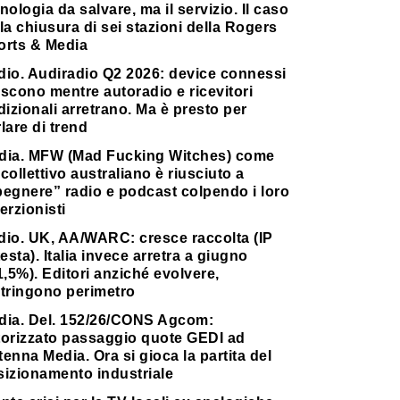
nologia da salvare, ma il servizio. Il caso
la chiusura di sei stazioni della Rogers
orts & Media
dio. Audiradio Q2 2026: device connessi
scono mentre autoradio e ricevitori
dizionali arretrano. Ma è presto per
lare di trend
dia. MFW (Mad Fucking Witches) come
collettivo australiano è riusciuto a
pegnere” radio e podcast colpendo i loro
erzionisti
dio. UK, AA/WARC: cresce raccolta (IP
testa). Italia invece arretra a giugno
1,5%). Editori anziché evolvere,
stringono perimetro
dia. Del. 152/26/CONS Agcom:
torizzato passaggio quote GEDI ad
enna Media. Ora si gioca la partita del
sizionamento industriale