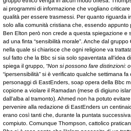
gruppo etnico venga in alcun modo offesa. Thompso
ai programmi di informazione che vogliano criticare
qualità per essere trasmessi. Per quanto riguarda inv
solo alla comunità cristiana che, essendo appunto
Ben Elton però non crede a questa spiegazione e s
ad una finta “sensibilità morale”. Anche dal gruppo 
nella quale si chiarisce che ogni religione va tratt
sul fatto che la Bbc si sia solo spaventata all’idea
spiega il gruppo,
“Non si possono fare distinzioni: o
“ipersensibilità” si è verificato qualche settimana
personaggi di EastEnders, soap opera della Bbc molto
copione a violare il Ramadan (mese di digiuno isla
dall’alba al tramonto). Ahmed non ha potuto evitare
pervenire alla redazione di EastEnders un centinaio 
erano così tanti che, durante la puntata successiva,
compiuto. Comunque Thompson, cattolico praticante,