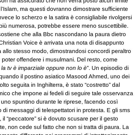
n ha assicurato che non verrà posto alcun limite
 l’Islam, ma questi dovranno dimostrare sufficiente
ece lo scherzo e la satira è consigliabile rivolgersi
 più numerosa, potrebbe essere meno suscettibile.
ostiene che alla Bbc nascondano la paura dietro
Christian Voice è arrivata una nota di disappunto
ata allo stesso modo, dimostrandosi concordi peraltro
 di poter offendere i musulmani. Del resto, come
 la tv è imparziale oppure non lo è
”. Un episodio di
 fa quando il postino asiatico Masood Ahmed, uno dei
 seguita in Inghilterra, è stato “costretto” dal
mico che impone ai fedeli di seguire tale osservanza
 uno spuntino durante le riprese, facendo così
di messaggi di telespettatori in protesta. E gli sms
 il “peccatore” si è dovuto scusare per il gesto
 non cede sul fatto che non si tratta di paura. La