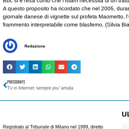
Bbc si è resa conto che l’Islam necessita di un trat
A questo proposito ha ricordato che nel 2005, duran
giornale danese di vignette sul profeta Maometto, l
frammento interpretabile come blasfemo. (Silvia Bi
Redazione
PRECEDENTE
Tv in Internet: sempre piu’ amata
U
Registrato al Tribunale di Milano nel 1999, diretto