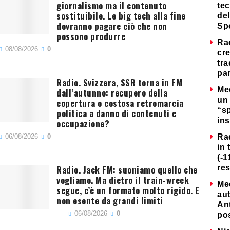
giornalismo ma il contenuto
tec
sostituibile. Le big tech alla fine
del
dovranno pagare ciò che non
Sp
possono produrre
Ra
08/08/2026
0
cre
tra
par
Radio. Svizzera, SSR torna in FM
Me
dall’autunno: recupero della
un 
copertura o costosa retromarcia
“s
politica a danno di contenuti e
ins
occupazione?
06/08/2026
0
Ra
in 
(-1
Radio. Jack FM: suoniamo quello che
re
vogliamo. Ma dietro il train-wreck
Me
segue, c’è un formato molto rigido. E
au
non esente da grandi limiti
Ant
06/08/2026
0
po