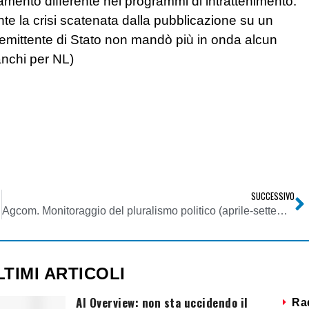
tamento differente nei programmi di intrattenimento.
te la crisi scatenata dalla pubblicazione su un
’emittente di Stato non mandò più in onda alcun
anchi per NL)
SUCCESSIVO
Agcom. Monitoraggio del pluralismo politico (aprile-settembre 2008)
LTIMI ARTICOLI
AI Overview: non sta uccidendo il
Ra