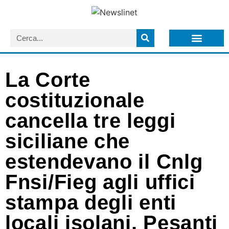
LISTA NEWSLETTER E CIRCOLARI SIT
ARCHIVIO S.I.T.
La Corte
costituzionale
cancella tre leggi
siciliane che
estendevano il Cnlg
Fnsi/Fieg agli uffici
stampa degli enti
locali isolani. Pesanti