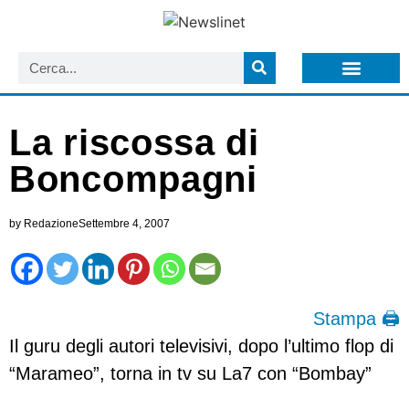
LISTA NEWSLETTER E CIRCOLARI SIT
ARCHIVIO S.I.T.
La riscossa di
Boncompagni
by
Redazione
Settembre 4, 2007
Stampa 🖨
Il guru degli autori televisivi, dopo l’ultimo flop di
“Marameo”, torna in tv su La7 con “Bombay”