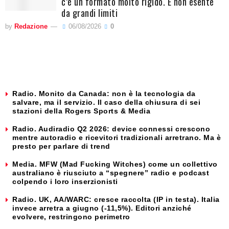
c’è un formato molto rigido. E non esente
da grandi limiti
by
Redazione
06/08/2026
0
Radio. Monito da Canada: non è la tecnologia da
salvare, ma il servizio. Il caso della chiusura di sei
stazioni della Rogers Sports & Media
Radio. Audiradio Q2 2026: device connessi crescono
mentre autoradio e ricevitori tradizionali arretrano. Ma è
presto per parlare di trend
Media. MFW (Mad Fucking Witches) come un collettivo
australiano è riusciuto a “spegnere” radio e podcast
colpendo i loro inserzionisti
Radio. UK, AA/WARC: cresce raccolta (IP in testa). Italia
invece arretra a giugno (-11,5%). Editori anziché
evolvere, restringono perimetro