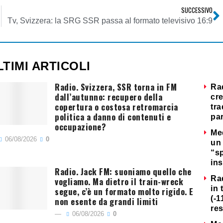
SUCCESSIVO
Tv, Svizzera: la SRG SSR passa al formato televisivo 16:9
LTIMI ARTICOLI
Radio. Svizzera, SSR torna in FM
Ra
dall’autunno: recupero della
cre
copertura o costosa retromarcia
tra
politica a danno di contenuti e
par
occupazione?
Me
06/08/2026
0
un 
“s
ins
Radio. Jack FM: suoniamo quello che
Ra
vogliamo. Ma dietro il train-wreck
in 
segue, c’è un formato molto rigido. E
(-1
non esente da grandi limiti
re
06/08/2026
0