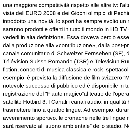
una maggiore competitività rispetto alle altre tv: l’a
vista dell’EURO 2008 e dei Giochi olimpici di Pechi
introdotto una novità, lo sport ha sempre svolto un r
saranno prodotti e offerti in tutto il mondo in HD TV 
vederli in alta definizione. Essa doveva perciò essere
dalla produzione alla «contribuzione», dalla post-p
canale comunitario di Schweizer Fernsehen (SF), del
Télévision Suisse Romande (TSR) e Televisiun Rum
fiction, concerti di musica classica e rock, spettacol
esempio, è prevista la diffusione de film svizzero
notevole successo di pubblico ed è disponibile in tutte
registrazione del “Flauto magico”al teatro dell’opera
satellite Hotbird 8. I Canali i canali audio, in qualit
trasmettere fino a quattro lingue. Ad esempio, duran
avvenimento sportivo, le cronache nelle tre lingue 
sarà riservato al “suono ambientale” dello stadio.