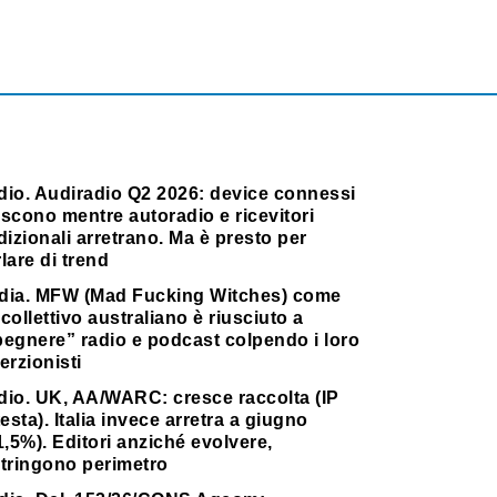
dio. Audiradio Q2 2026: device connessi
scono mentre autoradio e ricevitori
dizionali arretrano. Ma è presto per
lare di trend
dia. MFW (Mad Fucking Witches) come
collettivo australiano è riusciuto a
pegnere” radio e podcast colpendo i loro
erzionisti
dio. UK, AA/WARC: cresce raccolta (IP
testa). Italia invece arretra a giugno
1,5%). Editori anziché evolvere,
stringono perimetro