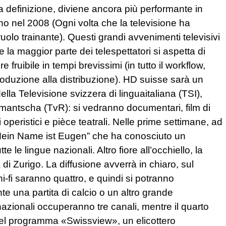
lta definizione, diviene ancora più performante in
no nel 2008 (Ogni volta che la televisione ha
uolo trainante). Questi grandi avvenimenti televisivi
e la maggior parte dei telespettatori si aspetta di
 fruibile in tempi brevissimi (in tutto il workflow,
roduzione alla distribuzione). HD suisse sarà un
la Televisione svizzera di linguaitaliana (TSI),
antscha (TvR): si vedranno documentari, film di
i operistici e pièce teatrali. Nelle prime settimane, ad
 “Mein Name ist Eugen” che ha conosciuto un
 le lingue nazionali. Altro fiore all’occhiello, la
 di Zurigo. La diffusione avverrà in chiaro, sul
à hi-fi saranno quattro, e quindi si potranno
te una partita di calcio o un altro grande
nazionali occuperanno tre canali, mentre il quarto
 Nel programma «Swissview», un elicottero