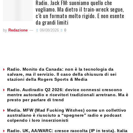
Radio. Jack FM: suoniamo quello che
vogliamo. Ma dietro il train-wreck segue,
c’è un formato molto rigido. E non esente
da grandi limiti
by
Redazione
06/08/2026
0
Radio. Monito da Canada: non è la tecnologia da
salvare, ma il servizio. Il caso della chiusura di sei
stazioni della Rogers Sports & Media
Radio. Audiradio Q2 2026: device connessi crescono
mentre autoradio e ricevitori tradizionali arretrano. Ma è
presto per parlare di trend
Media. MFW (Mad Fucking Witches) come un collettivo
australiano è riusciuto a “spegnere” radio e podcast
colpendo i loro inserzionisti
Radio. UK, AA/WARC: cresce raccolta (IP in testa). Italia