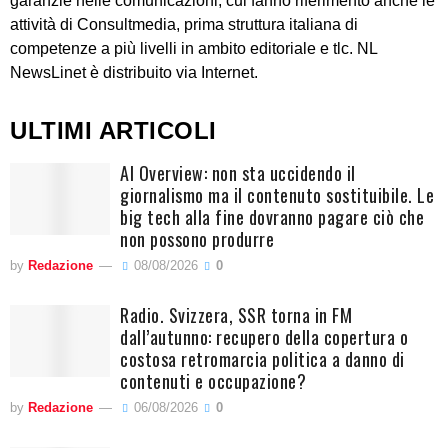
garanzie nelle comunicazioni, cui fanno riferimento anche le
attività di Consultmedia, prima struttura italiana di
competenze a più livelli in ambito editoriale e tlc. NL
NewsLinet è distribuito via Internet.
ULTIMI ARTICOLI
AI Overview: non sta uccidendo il
giornalismo ma il contenuto sostituibile. Le
big tech alla fine dovranno pagare ciò che
non possono produrre
by
Redazione
08/08/2026
0
Radio. Svizzera, SSR torna in FM
dall’autunno: recupero della copertura o
costosa retromarcia politica a danno di
contenuti e occupazione?
by
Redazione
06/08/2026
0