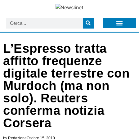
LISTA NEWSLETTER E CIRCOLARI SIT
ARCHIVIO S.I.T.
L’Espresso tratta
affitto frequenze
digitale terrestre con
Murdoch (ma non
solo). Reuters
conferma notizia
Corsera
by
Redazione
Ottobre 15, 2010