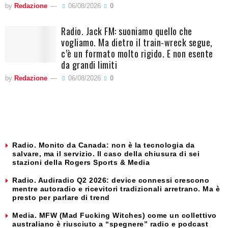
by
Redazione
06/08/2026
0
Radio. Jack FM: suoniamo quello che
vogliamo. Ma dietro il train-wreck segue,
c’è un formato molto rigido. E non esente
da grandi limiti
by
Redazione
06/08/2026
0
Radio. Monito da Canada: non è la tecnologia da
salvare, ma il servizio. Il caso della chiusura di sei
stazioni della Rogers Sports & Media
Radio. Audiradio Q2 2026: device connessi crescono
mentre autoradio e ricevitori tradizionali arretrano. Ma è
presto per parlare di trend
Media. MFW (Mad Fucking Witches) come un collettivo
australiano è riusciuto a “spegnere” radio e podcast