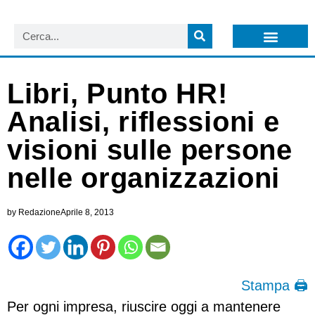
LISTA NEWSLETTER E CIRCOLARI SIT
ARCHIVIO S.I.T.
Libri, Punto HR!
Analisi, riflessioni e
visioni sulle persone
nelle organizzazioni
by
Redazione
Aprile 8, 2013
Stampa 🖨
Per ogni impresa, riuscire oggi a mantenere