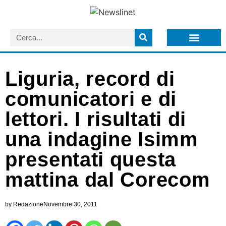
LISTA NEWSLETTER E CIRCOLARI SIT
ARCHIVIO S.I.T.
Liguria, record di
comunicatori e di
lettori. I risultati di
una indagine Isimm
presentati questa
mattina dal Corecom
by
Redazione
Novembre 30, 2011