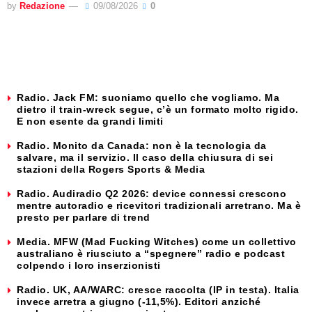
by
Redazione
09/08/2026
0
Radio. Jack FM: suoniamo quello che vogliamo. Ma
dietro il train-wreck segue, c’è un formato molto rigido.
E non esente da grandi limiti
Radio. Monito da Canada: non è la tecnologia da
salvare, ma il servizio. Il caso della chiusura di sei
stazioni della Rogers Sports & Media
Radio. Audiradio Q2 2026: device connessi crescono
mentre autoradio e ricevitori tradizionali arretrano. Ma è
presto per parlare di trend
Media. MFW (Mad Fucking Witches) come un collettivo
australiano è riusciuto a “spegnere” radio e podcast
colpendo i loro inserzionisti
Radio. UK, AA/WARC: cresce raccolta (IP in testa). Italia
invece arretra a giugno (-11,5%). Editori anziché