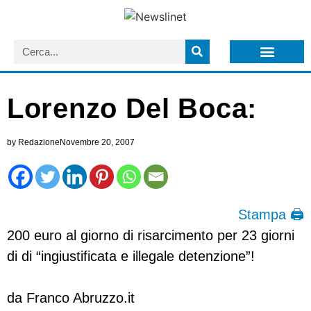
LISTA NEWSLETTER E CIRCOLARI SIT
ARCHIVIO S.I.T.
Lorenzo Del Boca:
by
Redazione
Novembre 20, 2007
Stampa 🖨
200 euro al giorno di risarcimento per 23 giorni
di di “ingiustificata e illegale detenzione”!
da Franco Abruzzo.it