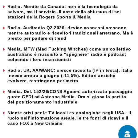
Radio. Monito da Canada: non è la tecnologia da
salvare, ma il servizio. Il caso della chiusura di sei
stazioni della Rogers Sports & Media
Radio. Audiradio Q2 2026: device connessi crescono
mentre autoradio e ricevitori tradizionali arretrano. Ma è
presto per parlare di trend
Media. MFW (Mad Fucking Witches) come un collettivo
australiano è riusciuto a “spegnere” radio e podcast
colpendo i loro inserzionisti
Radio. UK, AA/WARC: cresce raccolta (IP in testa). Italia
invece arretra a giugno (-11,5%). Editori anziché
evolvere, restringono perimetro
Media. Del. 152/26/CONS Agcom: autorizzato passaggio
quote GEDI ad Antenna Media. Ora si gioca la partita
del posizionamento industriale
Niente crisi per le TV locali ex analogiche negli USA : il
ruolo nell’informazione areale, le tre fonti di ricavi e il
caso FOX a New Orleans