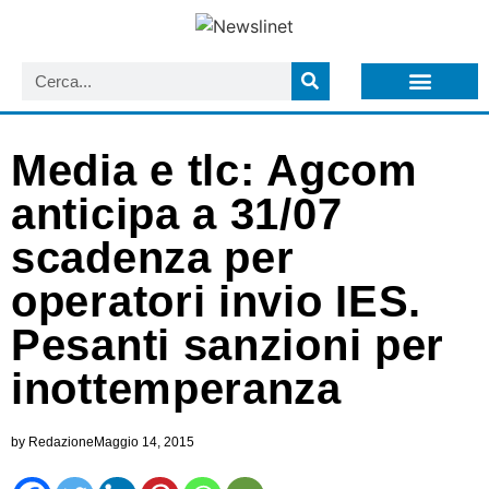
LISTA NEWSLETTER E CIRCOLARI SIT
ARCHIVIO S.I.T.
Media e tlc: Agcom
anticipa a 31/07
scadenza per
operatori invio IES.
Pesanti sanzioni per
inottemperanza
by
Redazione
Maggio 14, 2015