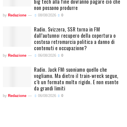
big tech alla fine dovranno pagare ciò che
non possono produrre
by
Redazione
08/08/2026
0
Radio. Svizzera, SSR torna in FM
dall’autunno: recupero della copertura o
costosa retromarcia politica a danno di
contenuti e occupazione?
by
Redazione
06/08/2026
0
Radio. Jack FM: suoniamo quello che
vogliamo. Ma dietro il train-wreck segue,
c’è un formato molto rigido. E non esente
da grandi limiti
by
Redazione
06/08/2026
0