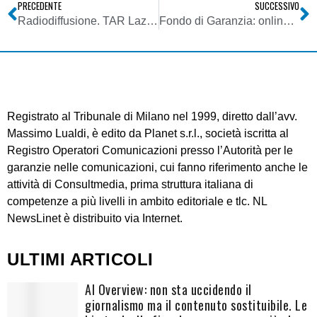
PRECEDENTE
SUCCESSIVO
Radiodiffusione. TAR Lazio: illegittima ordinanza dell’Ispettorato che disattiva dopo 25 anni impianto preteso non censito, ma ricompreso in concessione e dichiarato ex L. 66/2001
Fondo di Garanzia: online primo rapporto bimestrale su startup e incubatori
Registrato al Tribunale di Milano nel 1999, diretto dall’avv.
Massimo Lualdi, è edito da Planet s.r.l., società iscritta al
Registro Operatori Comunicazioni presso l’Autorità per le
garanzie nelle comunicazioni, cui fanno riferimento anche le
attività di Consultmedia, prima struttura italiana di
competenze a più livelli in ambito editoriale e tlc. NL
NewsLinet è distribuito via Internet.
ULTIMI ARTICOLI
AI Overview: non sta uccidendo il
giornalismo ma il contenuto sostituibile. Le