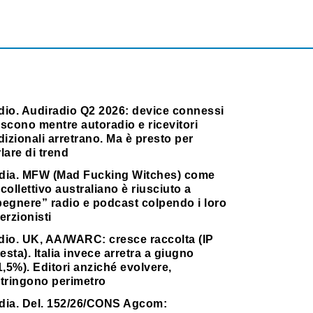
dio. Audiradio Q2 2026: device connessi
scono mentre autoradio e ricevitori
dizionali arretrano. Ma è presto per
lare di trend
dia. MFW (Mad Fucking Witches) come
collettivo australiano è riusciuto a
pegnere” radio e podcast colpendo i loro
erzionisti
dio. UK, AA/WARC: cresce raccolta (IP
testa). Italia invece arretra a giugno
1,5%). Editori anziché evolvere,
stringono perimetro
dia. Del. 152/26/CONS Agcom: