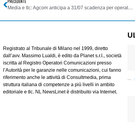
PRECEDENTE
Media e tlc: Agcom anticipa a 31/07 scadenza per operatori invio IES. Pesanti sanzioni per inottemperanza
U
Registrato al Tribunale di Milano nel 1999, diretto
dall’avv. Massimo Lualdi, è edito da Planet s.r.l., società
iscritta al Registro Operatori Comunicazioni presso
l’Autorità per le garanzie nelle comunicazioni, cui fanno
riferimento anche le attività di Consultmedia, prima
struttura italiana di competenze a più livelli in ambito
editoriale e tlc. NL NewsLinet è distribuito via Internet.