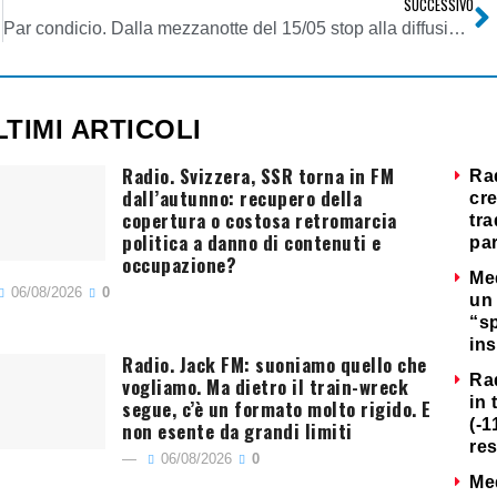
SUCCESSIVO
Par condicio. Dalla mezzanotte del 15/05 stop alla diffusione dei sondaggi elettorali
LTIMI ARTICOLI
Radio. Svizzera, SSR torna in FM
Ra
dall’autunno: recupero della
cre
copertura o costosa retromarcia
tra
politica a danno di contenuti e
par
occupazione?
Me
06/08/2026
0
un 
“s
ins
Radio. Jack FM: suoniamo quello che
Ra
vogliamo. Ma dietro il train-wreck
in 
segue, c’è un formato molto rigido. E
(-1
non esente da grandi limiti
re
06/08/2026
0
Me