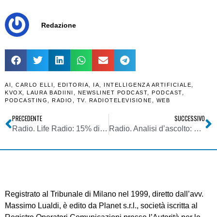
Redazione
AI
,
CARLO ELLI
,
EDITORIA
,
IA
,
INTELLIGENZA ARTIFICIALE
,
KVOX
,
LAURA BADIINI
,
NEWSLINET PODCAST
,
PODCAST
,
PODCASTING
,
RADIO
,
TV. RADIOTELEVISIONE
,
WEB
PRECEDENTE
SUCCESSIVO
Radio. Life Radio: 15% di penetrazione nell’Alta Austria e una rete di 15 diffusori FM. Che però ora non pubblicizza più. Perché?
Radio. Analisi d’ascolto: pubblicati i dati dell’ultima indagine TER relativi al 1° semestre 2024. Considerazioni sulla comparazione con 2023
Registrato al Tribunale di Milano nel 1999, diretto dall’avv.
Massimo Lualdi, è edito da Planet s.r.l., società iscritta al