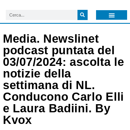
LISTA NEWSLETTER E CIRCOLARI SIT
ARCHIVIO S.I.T.
Media. Newslinet
podcast puntata del
03/07/2024: ascolta le
notizie della
settimana di NL.
Conducono Carlo Elli
e Laura Badiini. By
Kvox