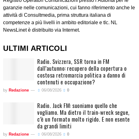
Registro Operatori Comunicazioni presso l’Autorità per le
garanzie nelle comunicazioni, cui fanno riferimento anche le
attività di Consultmedia, prima struttura italiana di
competenze a più livelli in ambito editoriale e tlc. NL
NewsLinet è distribuito via Internet.
ULTIMI ARTICOLI
Radio. Svizzera, SSR torna in FM
dall’autunno: recupero della copertura o
costosa retromarcia politica a danno di
contenuti e occupazione?
by
Redazione
06/08/2026
0
Radio. Jack FM: suoniamo quello che
vogliamo. Ma dietro il train-wreck segue,
c’è un formato molto rigido. E non esente
da grandi limiti
by
Redazione
06/08/2026
0