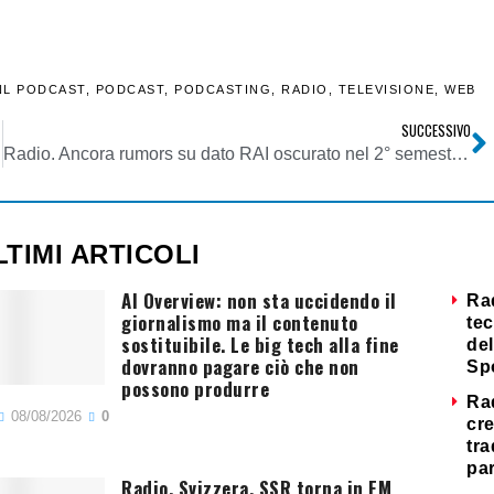
NL PODCAST
,
PODCAST
,
PODCASTING
,
RADIO
,
TELEVISIONE
,
WEB
SUCCESSIVO
Radio. Ancora rumors su dato RAI oscurato nel 2° semestre TER. Intanto Charts FM-World annota che nel periodo Radio 1 era seconda solo a RDS
LTIMI ARTICOLI
AI Overview: non sta uccidendo il
Ra
giornalismo ma il contenuto
tec
sostituibile. Le big tech alla fine
del
dovranno pagare ciò che non
Sp
possono produrre
Ra
08/08/2026
0
cre
tra
par
Radio. Svizzera, SSR torna in FM