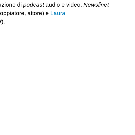
uzione di
podcast
audio e video,
Newslinet
doppiatore, attore) e
Laura
r
).