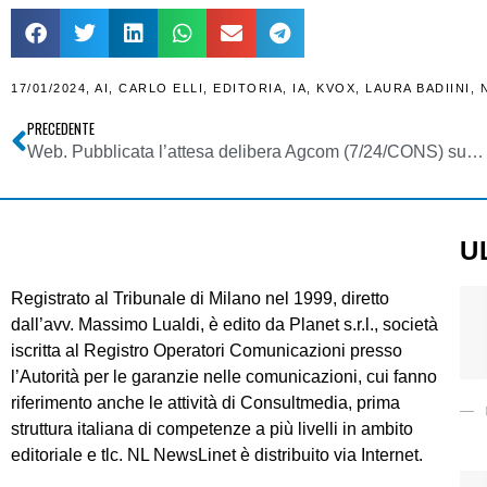
17/01/2024
,
AI
,
CARLO ELLI
,
EDITORIA
,
IA
,
KVOX
,
LAURA BADIINI
,
PRECEDENTE
Web. Pubblicata l’attesa delibera Agcom (7/24/CONS) sugli influencer: ora si gioca ad armi pari con i fornitori di servizi di media a/v
U
Registrato al Tribunale di Milano nel 1999, diretto
dall’avv. Massimo Lualdi, è edito da Planet s.r.l., società
iscritta al Registro Operatori Comunicazioni presso
l’Autorità per le garanzie nelle comunicazioni, cui fanno
riferimento anche le attività di Consultmedia, prima
struttura italiana di competenze a più livelli in ambito
editoriale e tlc. NL NewsLinet è distribuito via Internet.