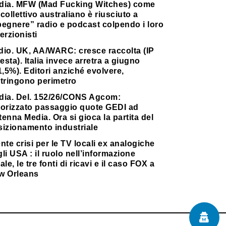
dia. MFW (Mad Fucking Witches) come
collettivo australiano è riusciuto a
pegnere” radio e podcast colpendo i loro
erzionisti
dio. UK, AA/WARC: cresce raccolta (IP
testa). Italia invece arretra a giugno
1,5%). Editori anziché evolvere,
stringono perimetro
dia. Del. 152/26/CONS Agcom:
torizzato passaggio quote GEDI ad
enna Media. Ora si gioca la partita del
sizionamento industriale
nte crisi per le TV locali ex analogiche
li USA : il ruolo nell’informazione
ale, le tre fonti di ricavi e il caso FOX a
w Orleans