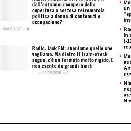
Me
dall’autunno: recupero della
un 
copertura o costosa retromarcia
“s
politica a danno di contenuti e
ins
occupazione?
06/08/2026
0
Ra
in 
(-1
Radio. Jack FM: suoniamo quello che
re
vogliamo. Ma dietro il train-wreck
Me
segue, c’è un formato molto rigido. E
au
non esente da grandi limiti
Ant
06/08/2026
0
po
Nie
neg
are
Ne