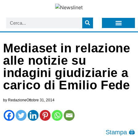
LISTA NEWSLETTER E CIRCOLARI SIT
ARCHIVIO S.I.T.
Mediaset in relazione
alle notizie su
indagini giudiziarie a
carico di Emilio Fede
by
Redazione
Ottobre 31, 2014
Stampa 🖨