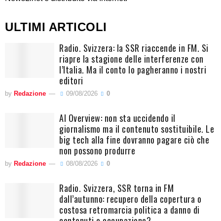
ULTIMI ARTICOLI
Radio. Svizzera: la SSR riaccende in FM. Si
riapre la stagione delle interferenze con
l’Italia. Ma il conto lo pagheranno i nostri
editori
by
Redazione
09/08/2026
0
AI Overview: non sta uccidendo il
giornalismo ma il contenuto sostituibile. Le
big tech alla fine dovranno pagare ciò che
non possono produrre
by
Redazione
08/08/2026
0
Radio. Svizzera, SSR torna in FM
dall’autunno: recupero della copertura o
costosa retromarcia politica a danno di
contenuti e occupazione?