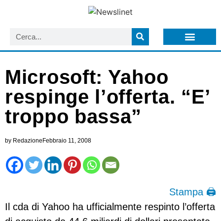
LISTA NEWSLETTER E CIRCOLARI SIT
ARCHIVIO S.I.T.
Microsoft: Yahoo
respinge l’offerta. “E’
troppo bassa”
by
Redazione
Febbraio 11, 2008
Stampa 🖨
Il cda di Yahoo ha ufficialmente respinto l’offerta