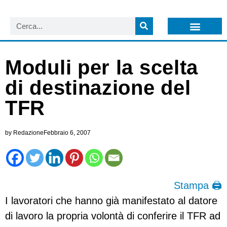
LISTA NEWSLETTER E CIRCOLARI SIT
ARCHIVIO S.I.T.
Moduli per la scelta
di destinazione del
TFR
by
Redazione
Febbraio 6, 2007
Stampa 🖨
I lavoratori che hanno già manifestato al datore
di lavoro la propria volontà di conferire il TFR ad