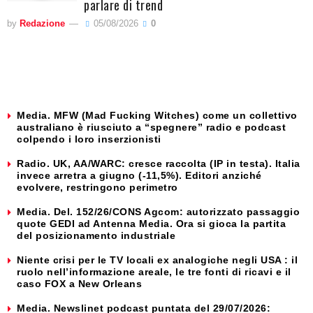
parlare di trend
by
Redazione
05/08/2026
0
Media. MFW (Mad Fucking Witches) come un collettivo
australiano è riusciuto a “spegnere” radio e podcast
colpendo i loro inserzionisti
Radio. UK, AA/WARC: cresce raccolta (IP in testa). Italia
invece arretra a giugno (-11,5%). Editori anziché
evolvere, restringono perimetro
Media. Del. 152/26/CONS Agcom: autorizzato passaggio
quote GEDI ad Antenna Media. Ora si gioca la partita
del posizionamento industriale
Niente crisi per le TV locali ex analogiche negli USA : il
ruolo nell’informazione areale, le tre fonti di ricavi e il
caso FOX a New Orleans
Media. Newslinet podcast puntata del 29/07/2026: