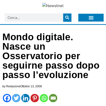
LISTA NEWSLETTER E CIRCOLARI SIT
ARCHIVIO S.I.T.
Mondo digitale.
Nasce un
Osservatorio per
seguirne passo dopo
passo l’evoluzione
by
Redazione
Ottobre 13, 2008