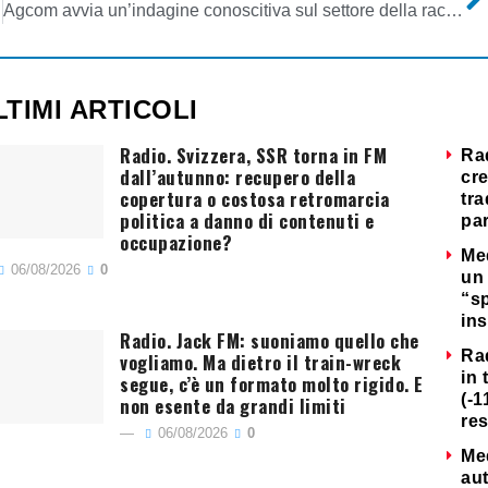
Agcom avvia un’indagine conoscitiva sul settore della raccolta pubblicitaria in Italia
LTIMI ARTICOLI
Radio. Svizzera, SSR torna in FM
Ra
dall’autunno: recupero della
cre
copertura o costosa retromarcia
tra
politica a danno di contenuti e
par
occupazione?
Me
06/08/2026
0
un 
“s
ins
Radio. Jack FM: suoniamo quello che
Ra
vogliamo. Ma dietro il train-wreck
in 
segue, c’è un formato molto rigido. E
(-1
non esente da grandi limiti
re
06/08/2026
0
Me
au