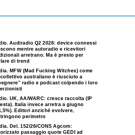
dio. Audiradio Q2 2026: device connessi
scono mentre autoradio e ricevitori
dizionali arretrano. Ma è presto per
lare di trend
dia. MFW (Mad Fucking Witches) come
collettivo australiano è riusciuto a
pegnere” radio e podcast colpendo i loro
erzionisti
dio. UK, AA/WARC: cresce raccolta (IP
testa). Italia invece arretra a giugno
1,5%). Editori anziché evolvere,
stringono perimetro
dia. Del. 152/26/CONS Agcom:
torizzato passaggio quote GEDI ad