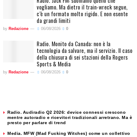
Radio. Jack FM: suoniamo quello che
vogliamo. Ma dietro il train-wreck segue,
c’è un formato molto rigido. E non esente
da grandi limiti
by
Redazione
06/08/2026
0
Radio. Monito da Canada: non è la
tecnologia da salvare, ma il servizio. Il caso
della chiusura di sei stazioni della Rogers
Sports & Media
by
Redazione
06/08/2026
0
Radio. Audiradio Q2 2026: device connessi crescono
mentre autoradio e ricevitori tradizionali arretrano. Ma è
presto per parlare di trend
Media. MFW (Mad Fucking Witches) come un collettivo