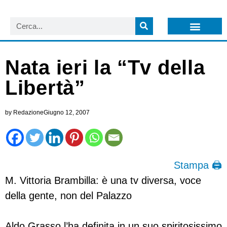
LISTA NEWSLETTER E CIRCOLARI SIT
ARCHIVIO S.I.T.
Nata ieri la “Tv della
Libertà”
by
Redazione
Giugno 12, 2007
Stampa 🖨
M. Vittoria Brambilla: è una tv diversa, voce
della gente, non del Palazzo
Aldo Grasso l’ha definita in un suo spiritosissimo