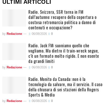
ULTIMI ARTICOLI
Radio. Svizzera, SSR torna in FM
dall’autunno: recupero della copertura o
costosa retromarcia politica a danno di
contenuti e occupazione?
by
Redazione
06/08/2026
0
Radio. Jack FM: suoniamo quello che
vogliamo. Ma dietro il train-wreck segue,
c’è un formato molto rigido. E non esente
da grandi limiti
by
Redazione
06/08/2026
0
Radio. Monito da Canada: non è la
tecnologia da salvare, ma il servizio. Il caso
della chiusura di sei stazioni della Rogers
Sports & Media
by
Redazione
06/08/2026
0