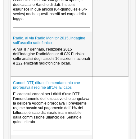
dedicata alle Banche di dati. Il tutto si
esaurisce in due articoli (64-quinquies e 64-
sexies) anche questi inseriti nel corpo della
legge.
Radio, al via Radio Monitor 2015, indagine
sull’ascolto radiofonico
Al via, il 7 gennaio, l’edizione 2015
dell’indagine RadioMonitor di GfK Eurisko:
sotto analisi degli ascolti 16 stazioni nazionali
e 222 emittenti radiofoniche locali.
Canoni DTT, ritirato l’emendamento che
prorogava il regime all’1%. E’ caos
E’ caos sui canoni per i diritti d’uso DTT:
l’emendamento dell’esecutivo che congelava
la delibera Agcom e prorogava il previgente
regime basato sul pagamento dell’1% del
fatturato, è stato dichiarato inammissibile
dalla commissione Bilancio del Senato e
quindi ritirato.