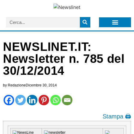
LISTA NEWSLETTER E CIRCOLARI SIT
ARCHIVIO S.I.T.
NEWSLINET.IT:
Newsletter n. 785 del
30/12/2014
by
Redazione
Dicembre 30, 2014
Stampa 🖨