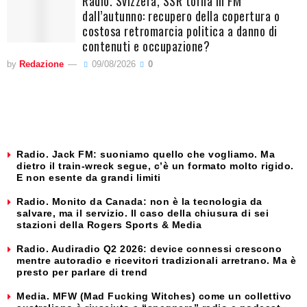
Radio. Svizzera, SSR torna in FM
dall’autunno: recupero della copertura o
costosa retromarcia politica a danno di
contenuti e occupazione?
by
Redazione
09/08/2026
0
Radio. Jack FM: suoniamo quello che vogliamo. Ma
dietro il train-wreck segue, c’è un formato molto rigido.
E non esente da grandi limiti
Radio. Monito da Canada: non è la tecnologia da
salvare, ma il servizio. Il caso della chiusura di sei
stazioni della Rogers Sports & Media
Radio. Audiradio Q2 2026: device connessi crescono
mentre autoradio e ricevitori tradizionali arretrano. Ma è
presto per parlare di trend
Media. MFW (Mad Fucking Witches) come un collettivo