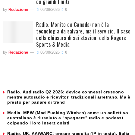
da grandi limiti
by
Redazione
06/08/2026
0
Radio. Monito da Canada: non è la
tecnologia da salvare, ma il servizio. Il caso
della chiusura di sei stazioni della Rogers
Sports & Media
by
Redazione
06/08/2026
0
Radio. Audiradio Q2 2026: device connessi crescono
mentre autoradio e ricevitori tradizionali arretrano. Ma è
presto per parlare di trend
Media. MFW (Mad Fucking Witches) come un collettivo
australiano è riusciuto a “spegnere” radio e podcast
colpendo i loro inserzionisti
Radio. UK, AA/WARC: cresce raccolta (IP in testa). Italia