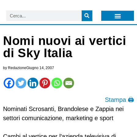
LISTA NEWSLETTER E CIRCOLARI SIT
ARCHIVIO S.I.T.
Nomi nuovi ai vertici
di Sky Italia
by
Redazione
Giugno 14, 2007
Stampa 🖨
Nominati Scrosanti, Brandolese e Zappia nei
settori comunicazione, marketing e sport
Cambi al vertice per l’azienda televisiva di