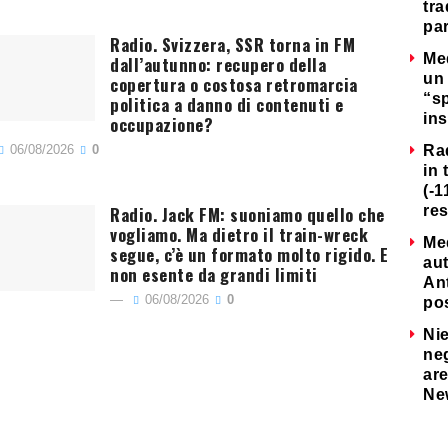
tra
par
Radio. Svizzera, SSR torna in FM
Me
dall’autunno: recupero della
un 
copertura o costosa retromarcia
“s
politica a danno di contenuti e
ins
occupazione?
06/08/2026
0
Ra
in 
(-1
Radio. Jack FM: suoniamo quello che
re
vogliamo. Ma dietro il train-wreck
Me
segue, c’è un formato molto rigido. E
au
non esente da grandi limiti
Ant
06/08/2026
0
po
Nie
neg
are
Ne