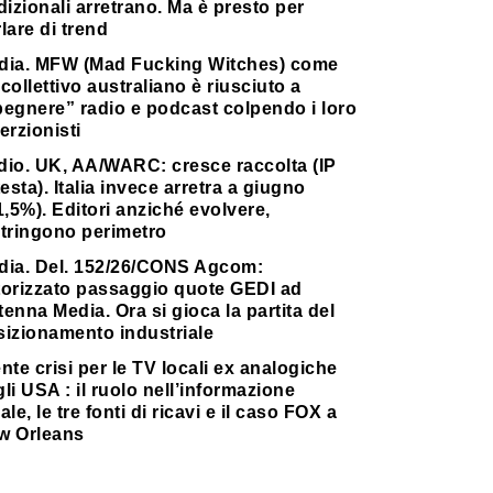
dizionali arretrano. Ma è presto per
lare di trend
dia. MFW (Mad Fucking Witches) come
collettivo australiano è riusciuto a
pegnere” radio e podcast colpendo i loro
erzionisti
dio. UK, AA/WARC: cresce raccolta (IP
testa). Italia invece arretra a giugno
1,5%). Editori anziché evolvere,
stringono perimetro
dia. Del. 152/26/CONS Agcom:
torizzato passaggio quote GEDI ad
enna Media. Ora si gioca la partita del
sizionamento industriale
nte crisi per le TV locali ex analogiche
li USA : il ruolo nell’informazione
ale, le tre fonti di ricavi e il caso FOX a
w Orleans