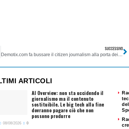
SUCCESSIVO
Demotix.com fa bussare il citizen journalism alla porta dei grandi media
LTIMI ARTICOLI
AI Overview: non sta uccidendo il
Ra
giornalismo ma il contenuto
tec
sostituibile. Le big tech alla fine
del
dovranno pagare ciò che non
Sp
possono produrre
Ra
08/08/2026
0
cre