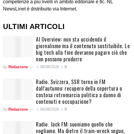
competenze a più livelli in ambito editoriale e tlc. NL
NewsLinet è distribuito via Internet.
ULTIMI ARTICOLI
AI Overview: non sta uccidendo il
giornalismo ma il contenuto sostituibile. Le
big tech alla fine dovranno pagare ciò che
non possono produrre
by
Redazione
08/08/2026
0
Radio. Svizzera, SSR torna in FM
dall’autunno: recupero della copertura o
costosa retromarcia politica a danno di
contenuti e occupazione?
by
Redazione
06/08/2026
0
Radio. Jack FM: suoniamo quello che
vogliamo. Ma dietro il train-wreck segue,