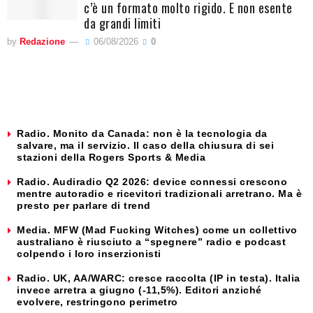
c’è un formato molto rigido. E non esente
da grandi limiti
by
Redazione
06/08/2026
0
Radio. Monito da Canada: non è la tecnologia da
salvare, ma il servizio. Il caso della chiusura di sei
stazioni della Rogers Sports & Media
Radio. Audiradio Q2 2026: device connessi crescono
mentre autoradio e ricevitori tradizionali arretrano. Ma è
presto per parlare di trend
Media. MFW (Mad Fucking Witches) come un collettivo
australiano è riusciuto a “spegnere” radio e podcast
colpendo i loro inserzionisti
Radio. UK, AA/WARC: cresce raccolta (IP in testa). Italia
invece arretra a giugno (-11,5%). Editori anziché
evolvere, restringono perimetro