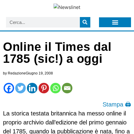
LISTA NEWSLETTER E CIRCOLARI SIT
ARCHIVIO S.I.T.
Online il Times dal
1785 (sic!) a oggi
by
Redazione
Giugno 19, 2008
Stampa 🖨
La storica testata britannica ha messo online il
proprio archivio dall’edizione del primo gennaio
del 1785, quando la pubblicazione è nata, fino a