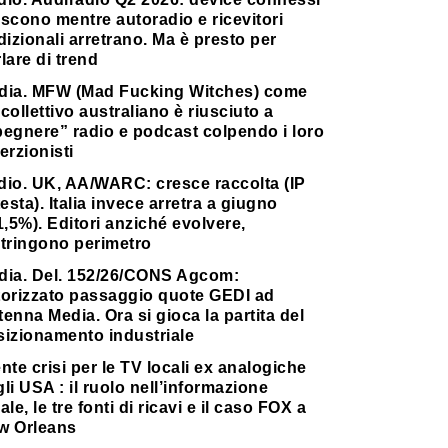
scono mentre autoradio e ricevitori
dizionali arretrano. Ma è presto per
lare di trend
dia. MFW (Mad Fucking Witches) come
collettivo australiano è riusciuto a
pegnere” radio e podcast colpendo i loro
erzionisti
dio. UK, AA/WARC: cresce raccolta (IP
testa). Italia invece arretra a giugno
1,5%). Editori anziché evolvere,
stringono perimetro
dia. Del. 152/26/CONS Agcom:
torizzato passaggio quote GEDI ad
enna Media. Ora si gioca la partita del
sizionamento industriale
nte crisi per le TV locali ex analogiche
li USA : il ruolo nell’informazione
ale, le tre fonti di ricavi e il caso FOX a
w Orleans