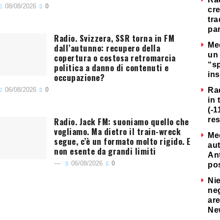
08/08/2026
0
cre
tra
par
Radio. Svizzera, SSR torna in FM
Me
dall’autunno: recupero della
un 
copertura o costosa retromarcia
“s
politica a danno di contenuti e
ins
occupazione?
06/08/2026
0
Ra
in 
(-1
Radio. Jack FM: suoniamo quello che
re
vogliamo. Ma dietro il train-wreck
Me
segue, c’è un formato molto rigido. E
au
non esente da grandi limiti
Ant
06/08/2026
0
po
Nie
neg
are
Ne