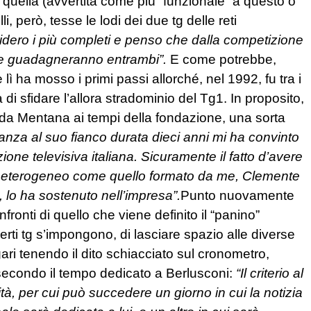
 quella (avvertita come più “funzionale” a questo o
li, però, tesse le lodi dei due tg delle reti
sidero i più completi e penso che dalla competizione
 ne guadagneranno entrambi”.
E come potrebbe,
ì ha mosso i primi passi allorché, nel 1992, fu tra i
di sfidare l’allora stradominio del Tg1. In proposito,
to da Mentana ai tempi della fondazione, una sorta
anza al suo fianco durata dieci anni mi ha convinto
one televisiva italiana. Sicuramente il fatto d’avere
ma eterogeneo come quello formato da me, Clemente
lo ha sostenuto nell’impresa”.
Punto nuovamente
nfronti di quello che viene definito il “panino”
erti tg s’impongono, di lasciare spazio alle diverse
ari tenendo il dito schiacciato sul cronometro,
secondo il tempo dedicato a Berlusconi:
“Il criterio al
ità, per cui può succedere un giorno in cui la notizia