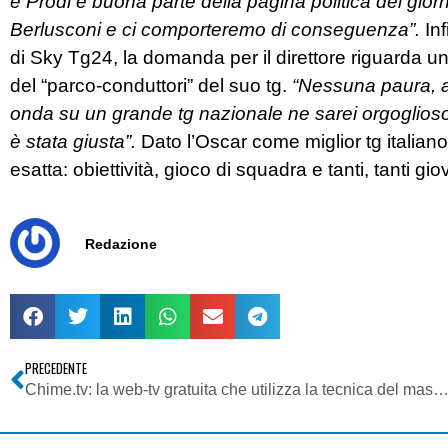
è Prodi e buona parte della pagina politica del giorna
Berlusconi e ci comporteremo di conseguenza”.
In
di Sky Tg24, la domanda per il direttore riguarda u
del “parco-conduttori” del suo tg.
“Nessuna paura, an
onda su un grande tg nazionale ne sarei orgoglioso,
è stata giusta”.
Dato l’Oscar come miglior tg italiano
esatta: obiettività, gioco di squadra e tanti, tanti 
Redazione
PRECEDENTE
Chime.tv: la web-tv gratuita che utilizza la tecnica del mas