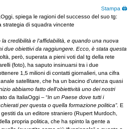
Stampa 🖨
liaOggi, spiega le ragioni del successo del suo tg:
 strategia di squadra vincente
la credibilità e l’affidabilità, e quando una nuova
imi due obiettivi da raggiungere. Ecco, è stata questa
coltà, però, superata a pieni voti dal tg della rete
relli (foto), ha saputo insinuarsi tra i due
enere 1,5 milioni di contatti giornalieri, una cifra
canale satellitare, che ha un bacino d’utenza quasi
inizio abbiamo fatto dell’obiettività uno dei nostri
ato da ItaliaOggi – “
In un Paese dove tutti i
schierati per questa o quella formazione politica”.
E
i e gestiti da un editore straniero (Rupert Murdoch,
della propria politica, che ha spinto la gente a