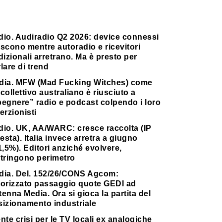
dio. Audiradio Q2 2026: device connessi
scono mentre autoradio e ricevitori
dizionali arretrano. Ma è presto per
lare di trend
dia. MFW (Mad Fucking Witches) come
collettivo australiano è riusciuto a
pegnere” radio e podcast colpendo i loro
erzionisti
dio. UK, AA/WARC: cresce raccolta (IP
testa). Italia invece arretra a giugno
1,5%). Editori anziché evolvere,
stringono perimetro
dia. Del. 152/26/CONS Agcom:
torizzato passaggio quote GEDI ad
enna Media. Ora si gioca la partita del
sizionamento industriale
nte crisi per le TV locali ex analogiche