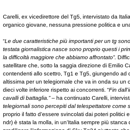
Carelli, ex vicedirettore del Tg5, intervistato da Ita
organico giovane, nessuna pressione politica e una
“
Le due caratteristiche più importanti per un tg sono 
testata giornalistica nasce sono proprio questi i pr
la difficoltà maggiore che abbiamo affrontato”.
Diffi
satellitare che, sotto la saggia direzione di Emilio Ca
contendenti allo scettro, Tg1 e Tg5, giungendo ad ott
altissima per un telegiornale che va in onda su un 
dieci volte inferiore rispetto ai concorrenti. “
Fin dall’
cavalli di battaglia.”
– ha continuato Carelli, intervist
telegiornali sono percepiti dal telespettatore come 
proprio il fatto d’essere svincolati dai poteri politic
ndr) è stata la molla, in un’Italia sempre più stanca 