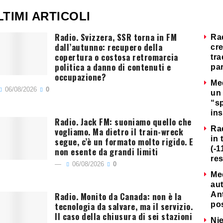
LTIMI ARTICOLI
Radio. Svizzera, SSR torna in FM
Ra
dall’autunno: recupero della
cre
copertura o costosa retromarcia
tra
politica a danno di contenuti e
par
occupazione?
Me
06/08/2026
0
un 
“s
ins
Radio. Jack FM: suoniamo quello che
Ra
vogliamo. Ma dietro il train-wreck
in 
segue, c’è un formato molto rigido. E
(-1
non esente da grandi limiti
re
06/08/2026
0
Me
au
Radio. Monito da Canada: non è la
Ant
tecnologia da salvare, ma il servizio.
po
Il caso della chiusura di sei stazioni
Nie