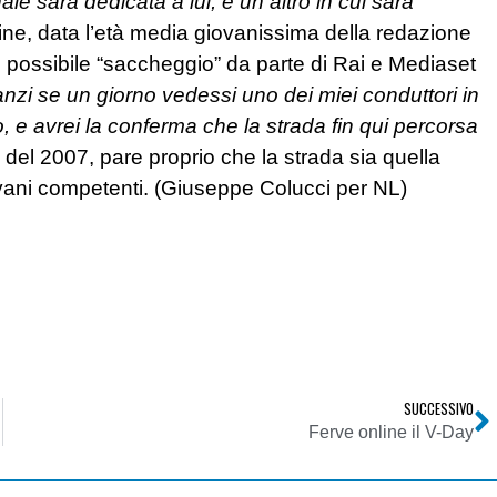
le sarà dedicata a lui, e un altro in cui sarà
fine, data l’età media giovanissima della redazione
n possibile “saccheggio” da parte di Rai e Mediaset
zi se un giorno vedessi uno dei miei conduttori in
 e avrei la conferma che la strada fin qui percorsa
 del 2007, pare proprio che la strada sia quella
giovani competenti. (Giuseppe Colucci per NL)
SUCCESSIVO
h-up
Ferve online il V-Day