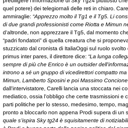
prediligere l’informazione di Sky Tg24 piuttosto che
quel potere) dei telegiornali delle reti in chiaro. Carel
ammiraglie:
“Apprezzo molto il Tg1 e il Tg5. Li con
di due grandi professionisti come Riotta e Mimun
d’altronde, non apprezzare il Tg5, dal momento che l
“padri fondatori” di quella creatura che si proponeva 
stuzzicato dal cronista di ItaliaOggi sul ruolo svol
primus inter pares, il direttore dice:
“La lunga colleg
sempre di più che Enrico è un outsider dell’informazi
introno a sé un gruppo di vicedirettori compatto 
Mimun, Lamberto Sposini e poi Massimo Concione, 
dall’intervistatore, Carelli lancia una stoccata nei co
mediatico, ossia l’obbligo che certe trasmissioni e c
parti politiche per lo stesso, medesimo, tempo, mag
pronto a bloccarlo non appena Prodi supera di un 
quale s’ispira Sky tg24 è squisitamente di notiziabil