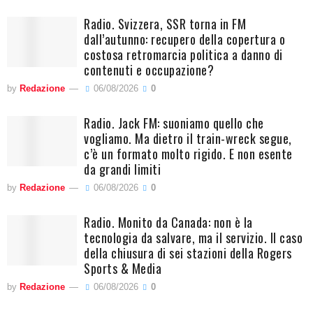
Radio. Svizzera, SSR torna in FM
dall’autunno: recupero della copertura o
costosa retromarcia politica a danno di
contenuti e occupazione?
by
Redazione
06/08/2026
0
Radio. Jack FM: suoniamo quello che
vogliamo. Ma dietro il train-wreck segue,
c’è un formato molto rigido. E non esente
da grandi limiti
by
Redazione
06/08/2026
0
Radio. Monito da Canada: non è la
tecnologia da salvare, ma il servizio. Il caso
della chiusura di sei stazioni della Rogers
Sports & Media
by
Redazione
06/08/2026
0