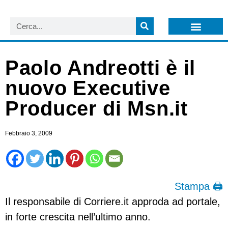
LISTA NEWSLETTER E CIRCOLARI SIT
ARCHIVIO S.I.T.
Paolo Andreotti è il
nuovo Executive
Producer di Msn.it
Febbraio 3, 2009
Stampa 🖨
Il responsabile di Corriere.it approda ad portale,
in forte crescita nell’ultimo anno.