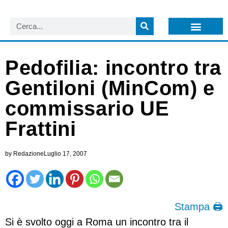
LISTA NEWSLETTER E CIRCOLARI SIT
ARCHIVIO S.I.T.
Pedofilia: incontro tra
Gentiloni (MinCom) e
commissario UE
Frattini
by
Redazione
Luglio 17, 2007
Stampa 🖨
Si è svolto oggi a Roma un incontro tra il