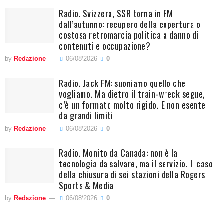
Radio. Svizzera, SSR torna in FM
dall’autunno: recupero della copertura o
costosa retromarcia politica a danno di
contenuti e occupazione?
by
Redazione
06/08/2026
0
Radio. Jack FM: suoniamo quello che
vogliamo. Ma dietro il train-wreck segue,
c’è un formato molto rigido. E non esente
da grandi limiti
by
Redazione
06/08/2026
0
Radio. Monito da Canada: non è la
tecnologia da salvare, ma il servizio. Il caso
della chiusura di sei stazioni della Rogers
Sports & Media
by
Redazione
06/08/2026
0