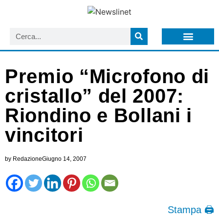
LISTA NEWSLETTER E CIRCOLARI SIT
ARCHIVIO S.I.T.
Premio “Microfono di
cristallo” del 2007:
Riondino e Bollani i
vincitori
by
Redazione
Giugno 14, 2007
Stampa 🖨