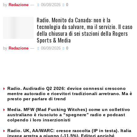
by
Redazione
06/08/2026
0
Radio. Monito da Canada: non è la
tecnologia da salvare, ma il servizio. Il caso
della chiusura di sei stazioni della Rogers
Sports & Media
by
Redazione
06/08/2026
0
Radio. Audiradio Q2 2026: device connessi crescono
mentre autoradio e ricevitori tradizionali arretrano. Ma è
presto per parlare di trend
Media. MFW (Mad Fucking Witches) come un collettivo
australiano è riusciuto a “spegnere” radio e podcast
colpendo i loro inserzionisti
Radio. UK, AA/WARC: cresce raccolta (IP in testa). Italia
invece arretra a giugno (-11,5%). Editori anziché