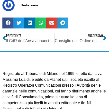
Redazione
PRECEDENTE
SUCCESSIVO
Il CdR dell’Ansa annuncia sciopero di tre giorni
Consiglio dell’Ordine dei giornalisti della Lombardia Votazione di ballottaggio 27-28 maggio: Gonzales batte Abruzzo 8 a 1 e ne prende il posto di presidente
Registrato al Tribunale di Milano nel 1999, diretto dall’avv.
Massimo Lualdi, è edito da Planet s.r.l., società iscritta al
Registro Operatori Comunicazioni presso l’Autorità per le
garanzie nelle comunicazioni, cui fanno riferimento anche le
attività di Consultmedia, prima struttura italiana di
competenze a più livelli in ambito editoriale e tlc. NL
NewsLinet è distribuito via Internet.