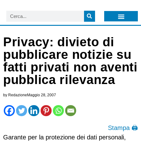
LISTA NEWSLETTER E CIRCOLARI SIT
ARCHIVIO S.I.T.
Privacy: divieto di
pubblicare notizie su
fatti privati non aventi
pubblica rilevanza
by
Redazione
Maggio 28, 2007
Stampa 🖨
Garante per la protezione dei dati personali,