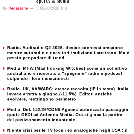
Sports & Media
by
Redazione
06/08/2026
0
Radio. Audiradio Q2 2026: device connessi crescono
mentre autoradio e ricevitori tradizionali arretrano. Ma è
presto per parlare di trend
Media. MFW (Mad Fucking Witches) come un collettivo
australiano è riusciuto a “spegnere” radio e podcast
colpendo i loro inserzionisti
Radio. UK, AA/WARC: cresce raccolta (IP in testa). Italia
invece arretra a giugno (-11,5%). Editori anziché
evolvere, restringono perimetro
Media. Del. 152/26/CONS Agcom: autorizzato passaggio
quote GEDI ad Antenna Media. Ora si gioca la partita
del posizionamento industriale
Niente crisi per le TV locali ex analogiche negli USA : il