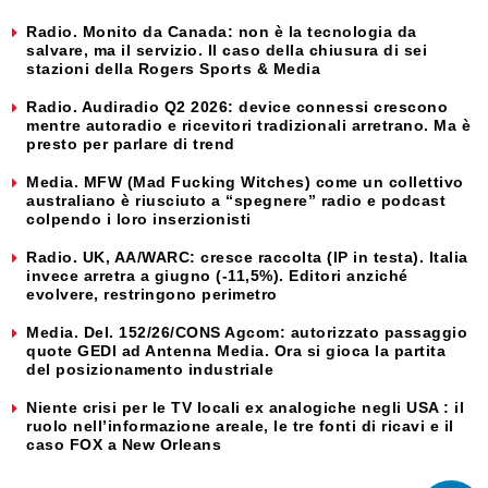
Radio. Monito da Canada: non è la tecnologia da
salvare, ma il servizio. Il caso della chiusura di sei
stazioni della Rogers Sports & Media
Radio. Audiradio Q2 2026: device connessi crescono
mentre autoradio e ricevitori tradizionali arretrano. Ma è
presto per parlare di trend
Media. MFW (Mad Fucking Witches) come un collettivo
australiano è riusciuto a “spegnere” radio e podcast
colpendo i loro inserzionisti
Radio. UK, AA/WARC: cresce raccolta (IP in testa). Italia
invece arretra a giugno (-11,5%). Editori anziché
evolvere, restringono perimetro
Media. Del. 152/26/CONS Agcom: autorizzato passaggio
quote GEDI ad Antenna Media. Ora si gioca la partita
del posizionamento industriale
Niente crisi per le TV locali ex analogiche negli USA : il
ruolo nell’informazione areale, le tre fonti di ricavi e il
caso FOX a New Orleans