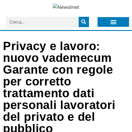
LISTA NEWSLETTER E CIRCOLARI SIT
ARCHIVIO S.I.T.
Privacy e lavoro:
nuovo vademecum
Garante con regole
per corretto
trattamento dati
personali lavoratori
del privato e del
pubblico