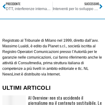
PRECEDENTE
SUCCESSIVO
DTT, interferenze internazionali. TAR respinge istanze cautelari operatori di rete. Il DM in G.U. questa settimana
Interventi per lo sviluppo di piccole e medie imprese mediante investimenti nel capitale di rischio
Registrato al Tribunale di Milano nel 1999, diretto dall’avv.
Massimo Lualdi, è edito da Planet s.r.l., società iscritta al
Registro Operatori Comunicazioni presso l’Autorità per le
garanzie nelle comunicazioni, cui fanno riferimento anche le
attività di Consultmedia, prima struttura italiana di
competenze a più livelli in ambito editoriale e tlc. NL
NewsLinet è distribuito via Internet.
ULTIMI ARTICOLI
AI Overview: non sta uccidendo il
giornalismo ma il contenuto sostituibile. Le