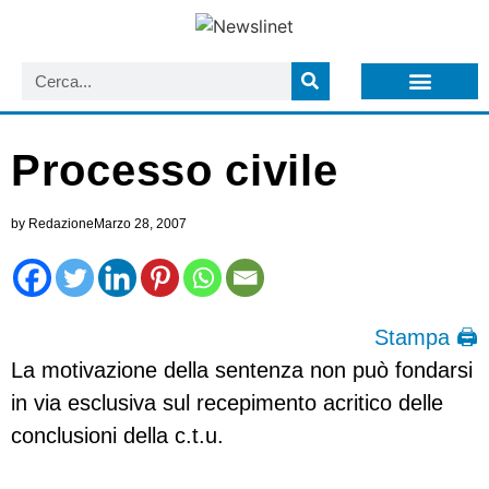
LISTA NEWSLETTER E CIRCOLARI SIT
ARCHIVIO S.I.T.
Processo civile
by
Redazione
Marzo 28, 2007
Stampa 🖨
La motivazione della sentenza non può fondarsi
in via esclusiva sul recepimento acritico delle
conclusioni della c.t.u.