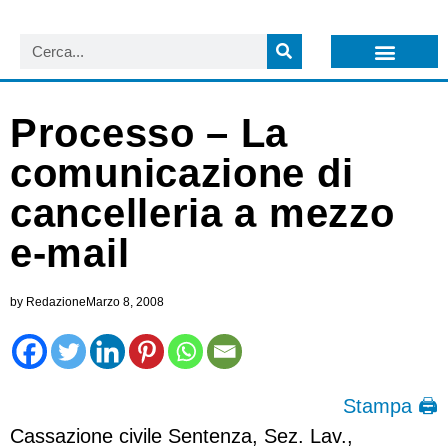
LISTA NEWSLETTER E CIRCOLARI SIT
ARCHIVIO S.I.T.
Processo – La
comunicazione di
cancelleria a mezzo
e-mail
by
Redazione
Marzo 8, 2008
Stampa 🖨
Cassazione civile Sentenza, Sez. Lav.,