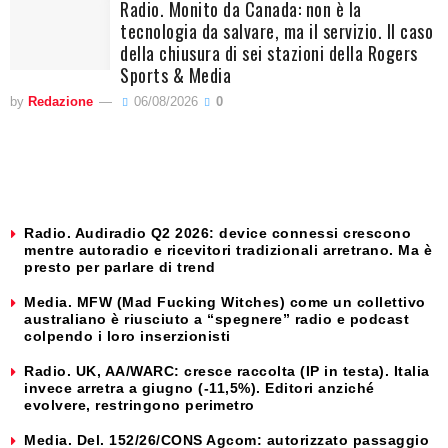
Radio. Monito da Canada: non è la
tecnologia da salvare, ma il servizio. Il caso
della chiusura di sei stazioni della Rogers
Sports & Media
by
Redazione
06/08/2026
0
Radio. Audiradio Q2 2026: device connessi crescono
mentre autoradio e ricevitori tradizionali arretrano. Ma è
presto per parlare di trend
Media. MFW (Mad Fucking Witches) come un collettivo
australiano è riusciuto a “spegnere” radio e podcast
colpendo i loro inserzionisti
Radio. UK, AA/WARC: cresce raccolta (IP in testa). Italia
invece arretra a giugno (-11,5%). Editori anziché
evolvere, restringono perimetro
Media. Del. 152/26/CONS Agcom: autorizzato passaggio