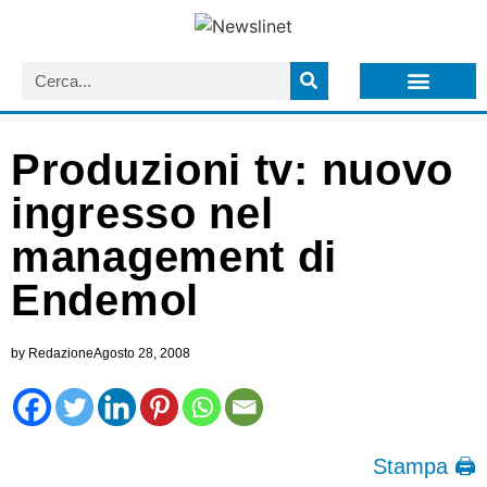
LISTA NEWSLETTER E CIRCOLARI SIT
ARCHIVIO S.I.T.
Produzioni tv: nuovo
ingresso nel
management di
Endemol
by
Redazione
Agosto 28, 2008
Stampa 🖨