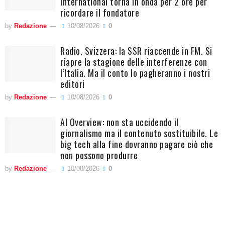
International torna in onda per 2 ore per
ricordare il fondatore
by
Redazione
10/08/2026
0
Radio. Svizzera: la SSR riaccende in FM. Si
riapre la stagione delle interferenze con
l’Italia. Ma il conto lo pagheranno i nostri
editori
by
Redazione
10/08/2026
0
AI Overview: non sta uccidendo il
giornalismo ma il contenuto sostituibile. Le
big tech alla fine dovranno pagare ciò che
non possono produrre
by
Redazione
10/08/2026
0