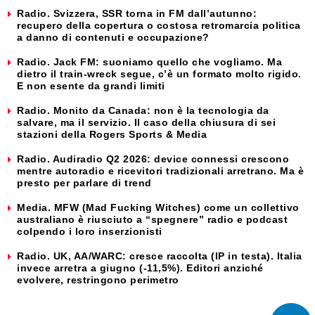
Radio. Svizzera, SSR torna in FM dall’autunno:
recupero della copertura o costosa retromarcia politica
a danno di contenuti e occupazione?
Radio. Jack FM: suoniamo quello che vogliamo. Ma
dietro il train-wreck segue, c’è un formato molto rigido.
E non esente da grandi limiti
Radio. Monito da Canada: non è la tecnologia da
salvare, ma il servizio. Il caso della chiusura di sei
stazioni della Rogers Sports & Media
Radio. Audiradio Q2 2026: device connessi crescono
mentre autoradio e ricevitori tradizionali arretrano. Ma è
presto per parlare di trend
Media. MFW (Mad Fucking Witches) come un collettivo
australiano è riusciuto a “spegnere” radio e podcast
colpendo i loro inserzionisti
Radio. UK, AA/WARC: cresce raccolta (IP in testa). Italia
invece arretra a giugno (-11,5%). Editori anziché
evolvere, restringono perimetro