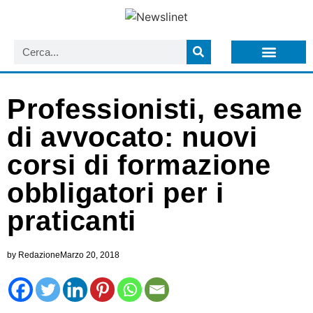
LISTA NEWSLETTER E CIRCOLARI SIT
ARCHIVIO S.I.T.
Professionisti, esame
di avvocato: nuovi
corsi di formazione
obbligatori per i
praticanti
by
Redazione
Marzo 20, 2018