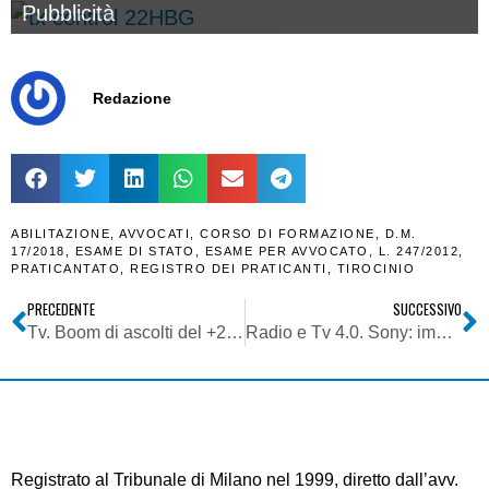
Pubblicità
Redazione
ABILITAZIONE
,
AVVOCATI
,
CORSO DI FORMAZIONE
,
D.M.
17/2018
,
ESAME DI STATO
,
ESAME PER AVVOCATO
,
L. 247/2012
,
PRATICANTATO
,
REGISTRO DEI PRATICANTI
,
TIROCINIO
PRECEDENTE
SUCCESSIVO
Tv. Boom di ascolti del +20% per La7. Cairo: “Nel 2018 ci sarà un bel decollo”
Radio e Tv 4.0. Sony: impennata di domande dei broadcaster per reti IP per produzione live nel quadro di una forte accelerazione del settore
Registrato al Tribunale di Milano nel 1999, diretto dall’avv.