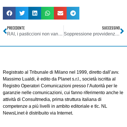
PRECEDENTE
SUCCESSIVO
RAI, i pasticcioni non vanno mai in pensione: ingiunzione per il canone ad un uomo morto da 37 anni e a un quasi cieco dalla nascita
Soppressione provvidenze editoria a radio e tv locali. Oggi alle 12.30 oltre 200 emittenti protesteranno a reti unificate contro la cancellazione dell’informazione libera ed indipendente
Registrato al Tribunale di Milano nel 1999, diretto dall’avv.
Massimo Lualdi, è edito da Planet s.r.l., società iscritta al
Registro Operatori Comunicazioni presso l’Autorità per le
garanzie nelle comunicazioni, cui fanno riferimento anche le
attività di Consultmedia, prima struttura italiana di
competenze a più livelli in ambito editoriale e tlc. NL
NewsLinet è distribuito via Internet.