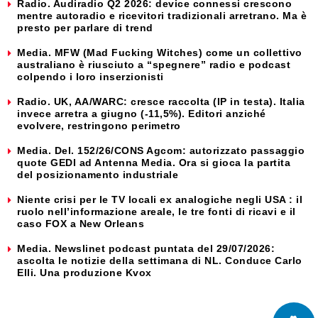
Radio. Audiradio Q2 2026: device connessi crescono
mentre autoradio e ricevitori tradizionali arretrano. Ma è
presto per parlare di trend
Media. MFW (Mad Fucking Witches) come un collettivo
australiano è riusciuto a “spegnere” radio e podcast
colpendo i loro inserzionisti
Radio. UK, AA/WARC: cresce raccolta (IP in testa). Italia
invece arretra a giugno (-11,5%). Editori anziché
evolvere, restringono perimetro
Media. Del. 152/26/CONS Agcom: autorizzato passaggio
quote GEDI ad Antenna Media. Ora si gioca la partita
del posizionamento industriale
Niente crisi per le TV locali ex analogiche negli USA : il
ruolo nell’informazione areale, le tre fonti di ricavi e il
caso FOX a New Orleans
Media. Newslinet podcast puntata del 29/07/2026:
ascolta le notizie della settimana di NL. Conduce Carlo
Elli. Una produzione Kvox