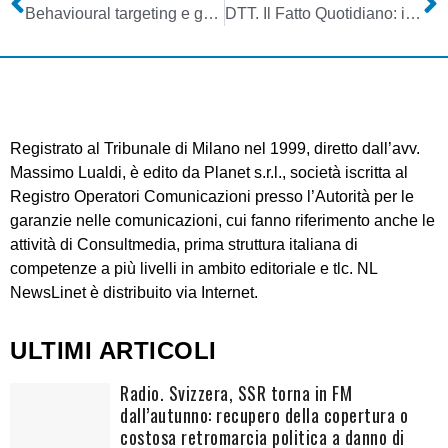
Behavioural targeting e georeferenziazione: la pubblicità vuole conoscerci sempre più da vicino.
DTT. Il Fatto Quotidiano: il beauty contest è un enorme regalo a RAI e Mediaset
Registrato al Tribunale di Milano nel 1999, diretto dall’avv.
Massimo Lualdi, è edito da Planet s.r.l., società iscritta al
Registro Operatori Comunicazioni presso l’Autorità per le
garanzie nelle comunicazioni, cui fanno riferimento anche le
attività di Consultmedia, prima struttura italiana di
competenze a più livelli in ambito editoriale e tlc. NL
NewsLinet è distribuito via Internet.
ULTIMI ARTICOLI
Radio. Svizzera, SSR torna in FM
dall’autunno: recupero della copertura o
costosa retromarcia politica a danno di