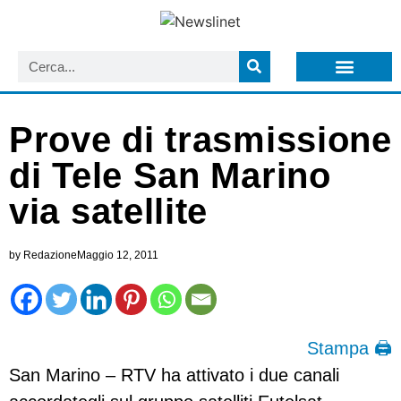
LISTA NEWSLETTER E CIRCOLARI SIT
ARCHIVIO S.I.T.
Prove di trasmissione
di Tele San Marino
via satellite
by
Redazione
Maggio 12, 2011
Stampa 🖨
San Marino – RTV ha attivato i due canali