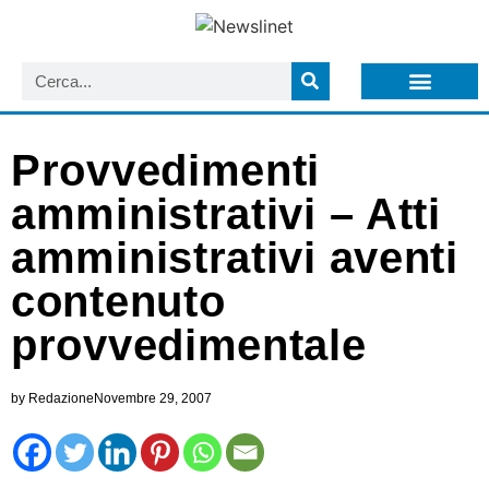
LISTA NEWSLETTER E CIRCOLARI SIT
ARCHIVIO S.I.T.
Provvedimenti
amministrativi – Atti
amministrativi aventi
contenuto
provvedimentale
by
Redazione
Novembre 29, 2007