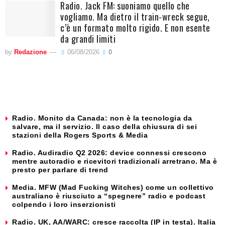
Radio. Jack FM: suoniamo quello che
vogliamo. Ma dietro il train-wreck segue,
c’è un formato molto rigido. E non esente
da grandi limiti
by
Redazione
06/08/2026
0
Radio. Monito da Canada: non è la tecnologia da
salvare, ma il servizio. Il caso della chiusura di sei
stazioni della Rogers Sports & Media
Radio. Audiradio Q2 2026: device connessi crescono
mentre autoradio e ricevitori tradizionali arretrano. Ma è
presto per parlare di trend
Media. MFW (Mad Fucking Witches) come un collettivo
australiano è riusciuto a “spegnere” radio e podcast
colpendo i loro inserzionisti
Radio. UK, AA/WARC: cresce raccolta (IP in testa). Italia