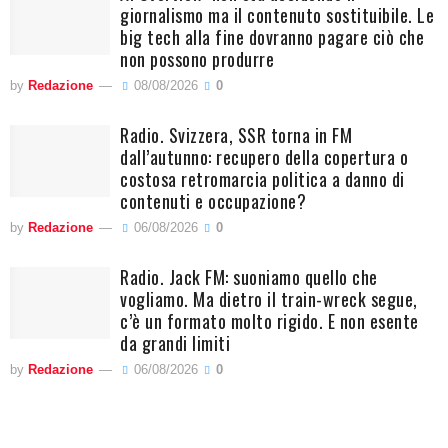
giornalismo ma il contenuto sostituibile. Le
big tech alla fine dovranno pagare ciò che
non possono produrre
by
Redazione
08/08/2026
0
Radio. Svizzera, SSR torna in FM
dall’autunno: recupero della copertura o
costosa retromarcia politica a danno di
contenuti e occupazione?
by
Redazione
06/08/2026
0
Radio. Jack FM: suoniamo quello che
vogliamo. Ma dietro il train-wreck segue,
c’è un formato molto rigido. E non esente
da grandi limiti
by
Redazione
06/08/2026
0