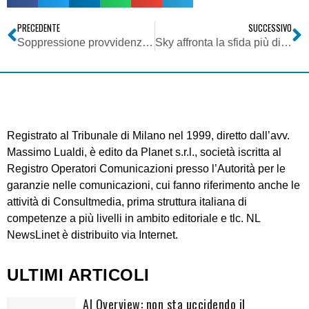
PRECEDENTE
SUCCESSIVO
Soppressione provvidenze radiotelevisive, FRT: pronti spot contro governo
Sky affronta la sfida più difficile: consolidare la propria crescita in un ambiente sempre più ostile
Registrato al Tribunale di Milano nel 1999, diretto dall’avv.
Massimo Lualdi, è edito da Planet s.r.l., società iscritta al
Registro Operatori Comunicazioni presso l’Autorità per le
garanzie nelle comunicazioni, cui fanno riferimento anche le
attività di Consultmedia, prima struttura italiana di
competenze a più livelli in ambito editoriale e tlc. NL
NewsLinet è distribuito via Internet.
ULTIMI ARTICOLI
AI Overview: non sta uccidendo il