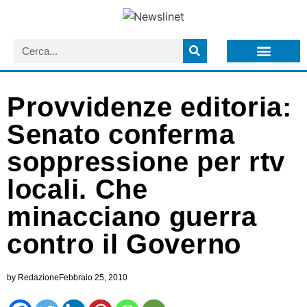
LISTA NEWSLETTER E CIRCOLARI SIT
ARCHIVIO S.I.T.
Provvidenze editoria:
Senato conferma
soppressione per rtv
locali. Che
minacciano guerra
contro il Governo
by
Redazione
Febbraio 25, 2010