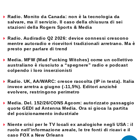
Radio. Monito da Canada: non è la tecnologia da
salvare, ma il servizio. Il caso della chiusura di sei
stazioni della Rogers Sports & Media
Radio. Audiradio Q2 2026: device connessi crescono
mentre autoradio e ricevitori tradizionali arretrano. Ma è
presto per parlare di trend
Media. MFW (Mad Fucking Witches) come un collettivo
australiano è riusciuto a “spegnere” radio e podcast
colpendo i loro inserzionisti
Radio. UK, AA/WARC: cresce raccolta (IP in testa). Italia
invece arretra a giugno (-11,5%). Editori anziché
evolvere, restringono perimetro
Media. Del. 152/26/CONS Agcom: autorizzato passaggio
quote GEDI ad Antenna Media. Ora si gioca la partita
del posizionamento industriale
Niente crisi per le TV locali ex analogiche negli USA : il
ruolo nell’informazione areale, le tre fonti di ricavi e il
caso FOX a New Orleans