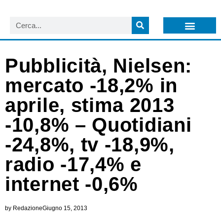
LISTA NEWSLETTER E CIRCOLARI SIT
ARCHIVIO S.I.T.
Pubblicità, Nielsen:
mercato -18,2% in
aprile, stima 2013
-10,8% – Quotidiani
-24,8%, tv -18,9%,
radio -17,4% e
internet -0,6%
by
Redazione
Giugno 15, 2013