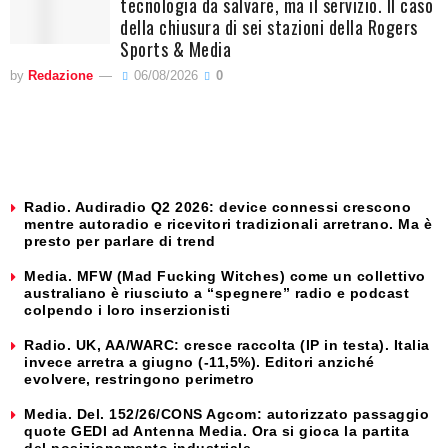
tecnologia da salvare, ma il servizio. Il caso
della chiusura di sei stazioni della Rogers
Sports & Media
by
Redazione
06/08/2026
0
Radio. Audiradio Q2 2026: device connessi crescono
mentre autoradio e ricevitori tradizionali arretrano. Ma è
presto per parlare di trend
Media. MFW (Mad Fucking Witches) come un collettivo
australiano è riusciuto a “spegnere” radio e podcast
colpendo i loro inserzionisti
Radio. UK, AA/WARC: cresce raccolta (IP in testa). Italia
invece arretra a giugno (-11,5%). Editori anziché
evolvere, restringono perimetro
Media. Del. 152/26/CONS Agcom: autorizzato passaggio
quote GEDI ad Antenna Media. Ora si gioca la partita
del posizionamento industriale