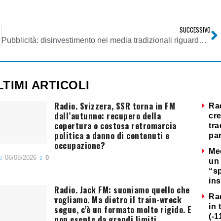
SUCCESSIVO
Pubblicità: disinvestimento nei media tradizionali riguarda tutti i comparti. Tra gennaio e aprile Nielsen rileva flessione totale investimenti pari a 18,9%
LTIMI ARTICOLI
Radio. Svizzera, SSR torna in FM
Ra
dall’autunno: recupero della
cre
copertura o costosa retromarcia
tra
politica a danno di contenuti e
par
occupazione?
Me
06/08/2026
0
un 
“s
ins
Radio. Jack FM: suoniamo quello che
Ra
vogliamo. Ma dietro il train-wreck
in 
segue, c’è un formato molto rigido. E
(-1
non esente da grandi limiti