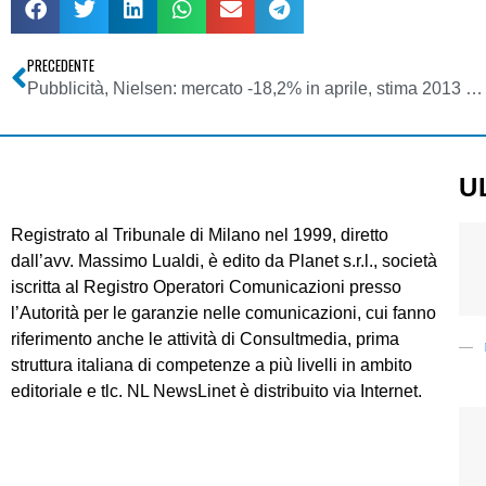
PRECEDENTE
Pubblicità, Nielsen: mercato -18,2% in aprile, stima 2013 -10,8% – Quotidiani -24,8%, tv -18,9%, radio -17,4% e internet -0,6%
U
Registrato al Tribunale di Milano nel 1999, diretto
dall’avv. Massimo Lualdi, è edito da Planet s.r.l., società
iscritta al Registro Operatori Comunicazioni presso
l’Autorità per le garanzie nelle comunicazioni, cui fanno
riferimento anche le attività di Consultmedia, prima
struttura italiana di competenze a più livelli in ambito
editoriale e tlc. NL NewsLinet è distribuito via Internet.