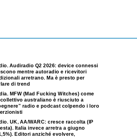
dio. Audiradio Q2 2026: device connessi
scono mentre autoradio e ricevitori
dizionali arretrano. Ma è presto per
lare di trend
dia. MFW (Mad Fucking Witches) come
collettivo australiano è riusciuto a
pegnere” radio e podcast colpendo i loro
erzionisti
dio. UK, AA/WARC: cresce raccolta (IP
testa). Italia invece arretra a giugno
1,5%). Editori anziché evolvere,