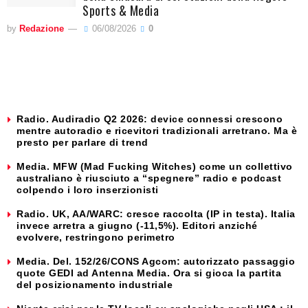
Sports & Media
by
Redazione
06/08/2026
0
Radio. Audiradio Q2 2026: device connessi crescono
mentre autoradio e ricevitori tradizionali arretrano. Ma è
presto per parlare di trend
Media. MFW (Mad Fucking Witches) come un collettivo
australiano è riusciuto a “spegnere” radio e podcast
colpendo i loro inserzionisti
Radio. UK, AA/WARC: cresce raccolta (IP in testa). Italia
invece arretra a giugno (-11,5%). Editori anziché
evolvere, restringono perimetro
Media. Del. 152/26/CONS Agcom: autorizzato passaggio
quote GEDI ad Antenna Media. Ora si gioca la partita
del posizionamento industriale