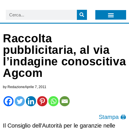
LISTA NEWSLETTER E CIRCOLARI SIT
ARCHIVIO S.I.T.
Raccolta
pubblicitaria, al via
l’indagine conoscitiva
Agcom
by
Redazione
Aprile 7, 2011
Stampa 🖨
Il Consiglio dell’Autorità per le garanzie nelle