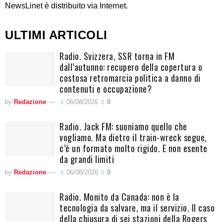
NewsLinet è distribuito via Internet.
ULTIMI ARTICOLI
Radio. Svizzera, SSR torna in FM
dall’autunno: recupero della copertura o
costosa retromarcia politica a danno di
contenuti e occupazione?
by
Redazione
06/08/2026
0
Radio. Jack FM: suoniamo quello che
vogliamo. Ma dietro il train-wreck segue,
c’è un formato molto rigido. E non esente
da grandi limiti
by
Redazione
06/08/2026
0
Radio. Monito da Canada: non è la
tecnologia da salvare, ma il servizio. Il caso
della chiusura di sei stazioni della Rogers