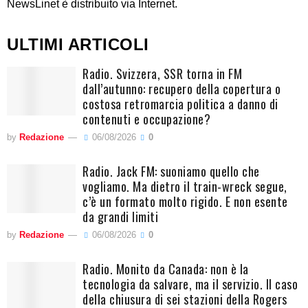
NewsLinet è distribuito via Internet.
ULTIMI ARTICOLI
Radio. Svizzera, SSR torna in FM
dall’autunno: recupero della copertura o
costosa retromarcia politica a danno di
contenuti e occupazione?
by
Redazione
06/08/2026
0
Radio. Jack FM: suoniamo quello che
vogliamo. Ma dietro il train-wreck segue,
c’è un formato molto rigido. E non esente
da grandi limiti
by
Redazione
06/08/2026
0
Radio. Monito da Canada: non è la
tecnologia da salvare, ma il servizio. Il caso
della chiusura di sei stazioni della Rogers