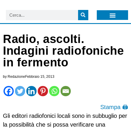
LISTA NEWSLETTER E CIRCOLARI SIT
ARCHIVIO S.I.T.
Radio, ascolti.
Indagini radiofoniche
in fermento
by
Redazione
Febbraio 15, 2013
Stampa 🖨
Gli editori radiofonici locali sono in subbuglio per
la possibilità che si possa verificare una