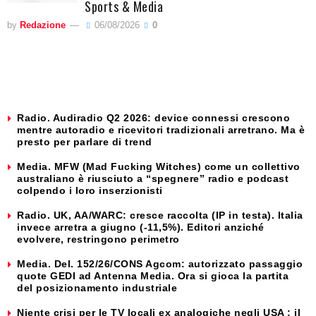
Sports & Media
by
Redazione
06/08/2026
0
Radio. Audiradio Q2 2026: device connessi crescono
mentre autoradio e ricevitori tradizionali arretrano. Ma è
presto per parlare di trend
Media. MFW (Mad Fucking Witches) come un collettivo
australiano è riusciuto a “spegnere” radio e podcast
colpendo i loro inserzionisti
Radio. UK, AA/WARC: cresce raccolta (IP in testa). Italia
invece arretra a giugno (-11,5%). Editori anziché
evolvere, restringono perimetro
Media. Del. 152/26/CONS Agcom: autorizzato passaggio
quote GEDI ad Antenna Media. Ora si gioca la partita
del posizionamento industriale
Niente crisi per le TV locali ex analogiche negli USA : il