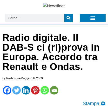
LISTA NEWSLETTER E CIRCOLARI SIT
ARCHIVIO S.I.T.
Radio digitale. Il
DAB-S ci (ri)prova in
Europa. Accordo tra
Renault e Ondas.
by
Redazione
Maggio 19, 2009
Stampa 🖨