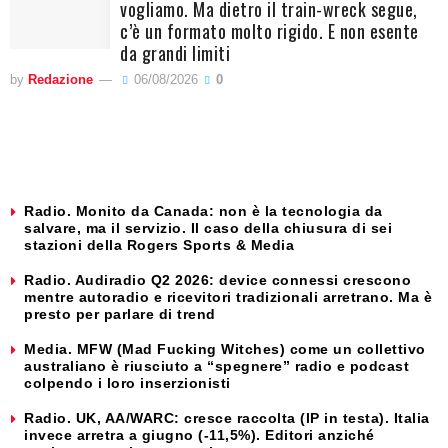
vogliamo. Ma dietro il train-wreck segue,
c’è un formato molto rigido. E non esente
da grandi limiti
by
Redazione
06/08/2026
0
Radio. Monito da Canada: non è la tecnologia da
salvare, ma il servizio. Il caso della chiusura di sei
stazioni della Rogers Sports & Media
Radio. Audiradio Q2 2026: device connessi crescono
mentre autoradio e ricevitori tradizionali arretrano. Ma è
presto per parlare di trend
Media. MFW (Mad Fucking Witches) come un collettivo
australiano è riusciuto a “spegnere” radio e podcast
colpendo i loro inserzionisti
Radio. UK, AA/WARC: cresce raccolta (IP in testa). Italia
invece arretra a giugno (-11,5%). Editori anziché