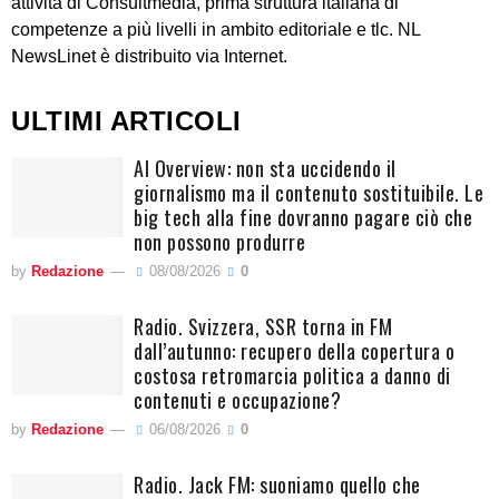
attività di Consultmedia, prima struttura italiana di
competenze a più livelli in ambito editoriale e tlc. NL
NewsLinet è distribuito via Internet.
ULTIMI ARTICOLI
AI Overview: non sta uccidendo il
giornalismo ma il contenuto sostituibile. Le
big tech alla fine dovranno pagare ciò che
non possono produrre
by
Redazione
08/08/2026
0
Radio. Svizzera, SSR torna in FM
dall’autunno: recupero della copertura o
costosa retromarcia politica a danno di
contenuti e occupazione?
by
Redazione
06/08/2026
0
Radio. Jack FM: suoniamo quello che