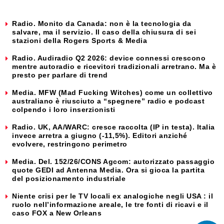
Radio. Monito da Canada: non è la tecnologia da
salvare, ma il servizio. Il caso della chiusura di sei
stazioni della Rogers Sports & Media
Radio. Audiradio Q2 2026: device connessi crescono
mentre autoradio e ricevitori tradizionali arretrano. Ma è
presto per parlare di trend
Media. MFW (Mad Fucking Witches) come un collettivo
australiano è riusciuto a “spegnere” radio e podcast
colpendo i loro inserzionisti
Radio. UK, AA/WARC: cresce raccolta (IP in testa). Italia
invece arretra a giugno (-11,5%). Editori anziché
evolvere, restringono perimetro
Media. Del. 152/26/CONS Agcom: autorizzato passaggio
quote GEDI ad Antenna Media. Ora si gioca la partita
del posizionamento industriale
Niente crisi per le TV locali ex analogiche negli USA : il
ruolo nell’informazione areale, le tre fonti di ricavi e il
caso FOX a New Orleans