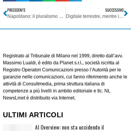
PRECEDENTE
SUCCESSIVO
Napolitano: il pluralismo nell’informazione è insostituibile per stampa e radio-tv, specie quella pubblica
Digitale terrestre, mentre il Trentino migra tra i problemi già visti in Piemonte, l’Alto Adige si prepara
Registrato al Tribunale di Milano nel 1999, diretto dall’avv.
Massimo Lualdi, è edito da Planet s.r.l., società iscritta al
Registro Operatori Comunicazioni presso l’Autorità per le
garanzie nelle comunicazioni, cui fanno riferimento anche le
attività di Consultmedia, prima struttura italiana di
competenze a più livelli in ambito editoriale e tlc. NL
NewsLinet è distribuito via Internet.
ULTIMI ARTICOLI
AI Overview: non sta uccidendo il