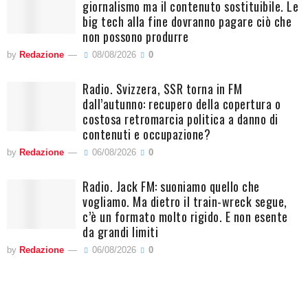
giornalismo ma il contenuto sostituibile. Le
big tech alla fine dovranno pagare ciò che
non possono produrre
by
Redazione
08/08/2026
0
Radio. Svizzera, SSR torna in FM
dall’autunno: recupero della copertura o
costosa retromarcia politica a danno di
contenuti e occupazione?
by
Redazione
06/08/2026
0
Radio. Jack FM: suoniamo quello che
vogliamo. Ma dietro il train-wreck segue,
c’è un formato molto rigido. E non esente
da grandi limiti
by
Redazione
06/08/2026
0