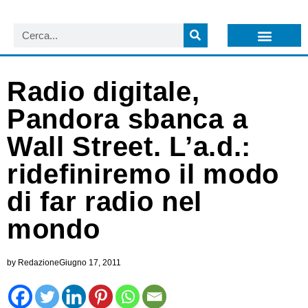
LISTA NEWSLETTER E CIRCOLARI SIT
ARCHIVIO S.I.T.
Radio digitale,
Pandora sbanca a
Wall Street. L’a.d.:
ridefiniremo il modo
di far radio nel
mondo
by
Redazione
Giugno 17, 2011