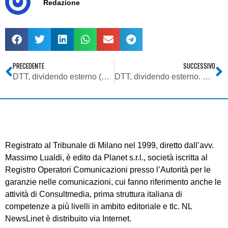
Redazione
PRECEDENTE
SUCCESSIVO
DTT, dividendo esterno (61/69). Governo accellera su asta, niente aumento indennizzo per tv locali: 240 mln max e mux condivisi
DTT, dividendo esterno. Bessada (Wind), asta frequenze prematura per mercato
Registrato al Tribunale di Milano nel 1999, diretto dall’avv.
Massimo Lualdi, è edito da Planet s.r.l., società iscritta al
Registro Operatori Comunicazioni presso l’Autorità per le
garanzie nelle comunicazioni, cui fanno riferimento anche le
attività di Consultmedia, prima struttura italiana di
competenze a più livelli in ambito editoriale e tlc. NL
NewsLinet è distribuito via Internet.