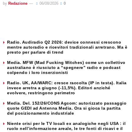
by
Redazione
06/08/2026
0
Radio. Audiradio Q2 2026: device connessi crescono
mentre autoradio e ricevitori tradizionali arretrano. Ma è
presto per parlare di trend
Media. MFW (Mad Fucking Witches) come un collettivo
australiano è riusciuto a “spegnere” radio e podcast
colpendo i loro inserzionisti
Radio. UK, AA/WARC: cresce raccolta (IP in testa). Italia
invece arretra a giugno (-11,5%). Editori anziché
evolvere, restringono perimetro
Media. Del. 152/26/CONS Agcom: autorizzato passaggio
quote GEDI ad Antenna Media. Ora si gioca la partita
del posizionamento industriale
Niente crisi per le TV locali ex analogiche negli USA : il
ruolo nell’informazione areale, le tre fonti di ricavi e il