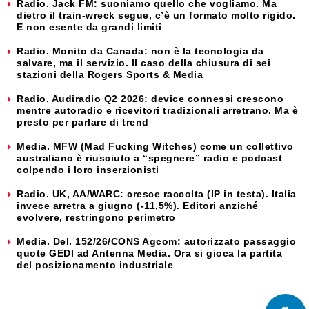
Radio. Jack FM: suoniamo quello che vogliamo. Ma
dietro il train-wreck segue, c’è un formato molto rigido.
E non esente da grandi limiti
Radio. Monito da Canada: non è la tecnologia da
salvare, ma il servizio. Il caso della chiusura di sei
stazioni della Rogers Sports & Media
Radio. Audiradio Q2 2026: device connessi crescono
mentre autoradio e ricevitori tradizionali arretrano. Ma è
presto per parlare di trend
Media. MFW (Mad Fucking Witches) come un collettivo
australiano è riusciuto a “spegnere” radio e podcast
colpendo i loro inserzionisti
Radio. UK, AA/WARC: cresce raccolta (IP in testa). Italia
invece arretra a giugno (-11,5%). Editori anziché
evolvere, restringono perimetro
Media. Del. 152/26/CONS Agcom: autorizzato passaggio
quote GEDI ad Antenna Media. Ora si gioca la partita
del posizionamento industriale