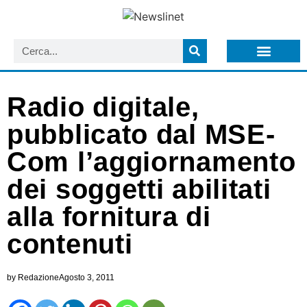
LISTA NEWSLETTER E CIRCOLARI SIT
ARCHIVIO S.I.T.
Radio digitale,
pubblicato dal MSE-
Com l’aggiornamento
dei soggetti abilitati
alla fornitura di
contenuti
by
Redazione
Agosto 3, 2011