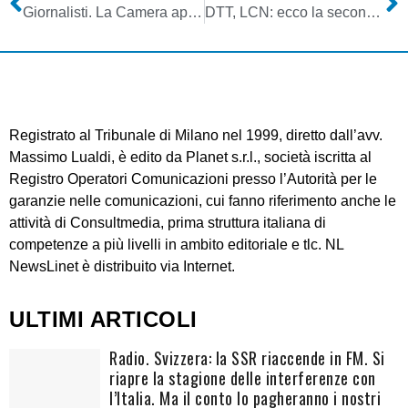
Giornalisti. La Camera approva in prima lettura la mini riforma dell’ordine. Molte novità, ma salta parte sul Giurì. Adesso tocca al Senato
DTT, LCN: ecco la seconda sentenza del TAR Lazio che ha annullato la Delibera Agcom 366/10/CONS
Registrato al Tribunale di Milano nel 1999, diretto dall’avv.
Massimo Lualdi, è edito da Planet s.r.l., società iscritta al
Registro Operatori Comunicazioni presso l’Autorità per le
garanzie nelle comunicazioni, cui fanno riferimento anche le
attività di Consultmedia, prima struttura italiana di
competenze a più livelli in ambito editoriale e tlc. NL
NewsLinet è distribuito via Internet.
ULTIMI ARTICOLI
Radio. Svizzera: la SSR riaccende in FM. Si
riapre la stagione delle interferenze con
l’Italia. Ma il conto lo pagheranno i nostri